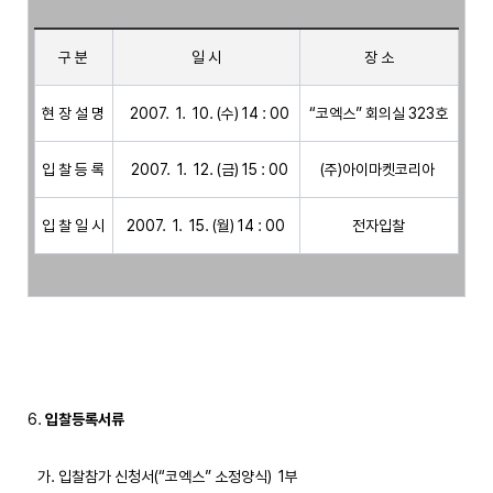
구 분
일 시
장 소
현 장 설 명
  2007.  1.  10. (수) 14 : 00
“코엑스” 회의실 323호
입 찰 등 록
  2007.  1.  12. (금) 15 : 00
(주)아이마켓코리아 
입 찰 일 시
2007.  1.  15. (월) 14 : 00
전자입찰
6. 
입찰등록서류
   가. 입찰참가 신청서(“코엑스” 소정양식)  1부 
