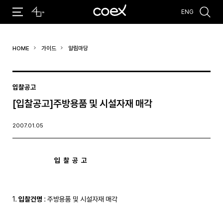
ENG
추천검색어
HOME
가이드
알림마당
#코엑스 전시
#행사
#주차안내
#편의시설
#오시는 길
#컨퍼런스
입찰공고
[입찰공고]주방용품 및 시설자재 매각
2007.01.05
입  찰  공  고 
1. 
입찰건명
 : 주방용품 및 시설자재 매각
