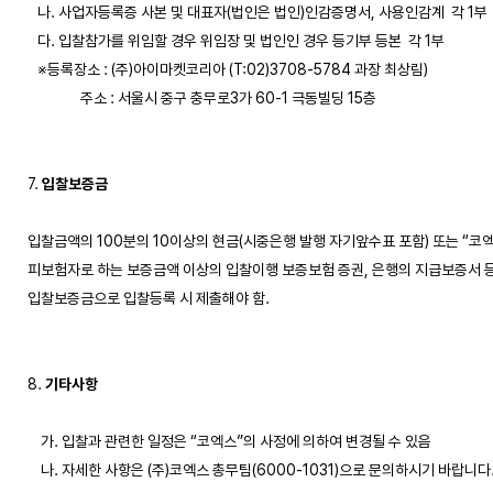
   나. 사업자등록증 사본 및 대표자(법인은 법인)인감증명서, 사용인감계  각 1부

   다. 입찰참가를 위임할 경우 위임장 및 법인인 경우 등기부 등본  각 1부

   ※등록장소 : (주)아이마켓코리아 (T:02)3708-5784 과장 최상림) 

                주소 : 서울시 중구 충무로3가 60-1 극동빌딩 15층

7. 
입찰보증금
입찰금액의 100분의 10이상의 현금(시중은행 발행 자기앞수표 포함) 또는 “코엑스
피보험자로 하는 보증금액 이상의 입찰이행 보증보험 증권, 은행의 지급보증서 등을
입찰보증금으로 입찰등록 시 제출해야 함. 

8. 
기타사항
    가. 입찰과 관련한 일정은 “코엑스”의 사정에 의하여 변경될 수 있음

    나. 자세한 사항은 (주)코엑스 총무팀(6000-1031)으로 문의하시기 바랍니다.