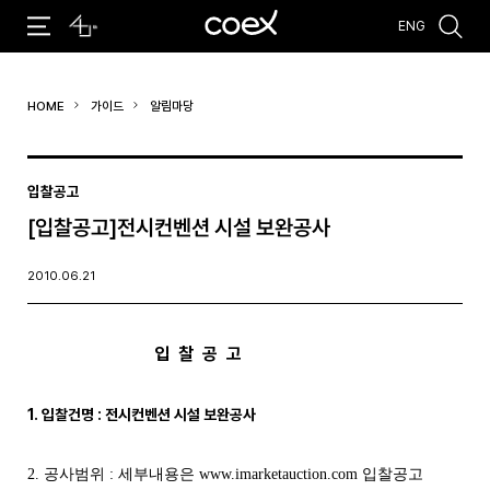
ENG
추천검색어
HOME
가이드
알림마당
#코엑스 전시
#행사
#주차안내
#편의시설
#오시는 길
#컨퍼런스
입찰공고
[입찰공고]전시컨벤션 시설 보완공사
2010.06.21
입 찰 공 고
1. 입찰건명 : 전시컨벤션 시설 보완공사
2. 공사범위 : 세부내용은 www.imarketauction.com 입찰공고