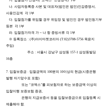
가. 입찰참가 신청서(“코엑스” 소정양식) 1부
나. 사업자등록증 사본 및 대표자(법인은 법인)인감증명서,
사용인감계 각 1부
다. 입찰참가를 위임할 경우 위임장 및 법인인 경우 법인등기부
등본 각 1부
라. 입찰참가자격 가 ~ 나 항 증빙서류 각 1부
※ 등록장소 : (주)아이마켓코리아 (T:02)3708-5756 목윤지
주임)
주소 : 서울시 강남구 삼성동 157-1 삼성동빌딩
16층
7. 입찰보증금 : 입찰금액의 100분의 10이상의 현금(시중은행
발행 자기앞수표 포함)
또는 “코엑스”를 피보험자로 하는 보증금액 이상의
입찰이행 보증보험 증권,
은행의 지급보증서 등을 입찰보증금으로 입찰등록 시
제출해야 함.