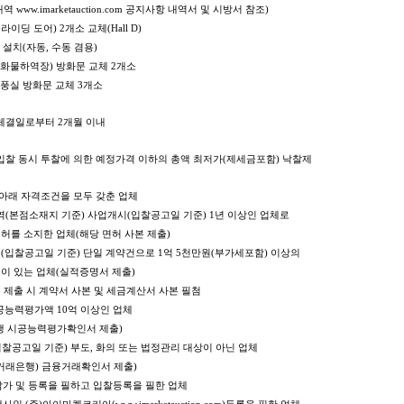
 www.imarketauction.com 공지사항 내역서 및 시방서 참조)
이딩 도어) 2개소 교체(Hall D)
설치(자동, 수동 겸용)
덕(화물하역장) 방화문 교체 2개소
풍실 방화문 교체 3개소
계약체결일로부터 2개월 이내
전자입찰 동시 투찰에 의한 예정가격 이하의 총액 최저가(제세금포함) 낙찰제
: 아래 자격조건을 모두 갖춘 업체
역(본점소재지 기준) 사업개시(입찰공고일 기준) 1년 이상인 업체로
 소지한 업체(해당 면허 사본 제출)
내(입찰공고일 기준) 단일 계약건으로 1억 5천만원(부가세포함) 이상의
있는 업체(실적증명서 제출)
출 시 계약서 사본 및 세금계산서 사본 필첨
시공능력평가액 10억 이상인 업체
 시공능력평가확인서 제출)
입찰공고일 기준) 부도, 화의 또는 법정관리 대상이 아닌 업체
은행) 금융거래확인서 제출)
가 및 등록을 필하고 입찰등록을 필한 업체