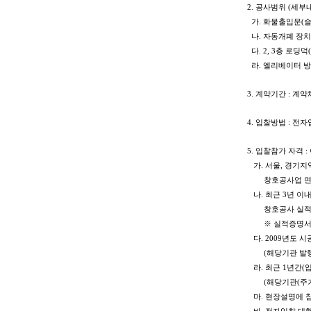
2.
공사범위 (세부내역
가. 화물출입문(슬라
나. 자동개폐 장치 
다. 2, 3층 로딩
라. 엘리베이터 방
3. 계약기간 : 
4. 입찰방법 : 
5. 입찰참가 자격 
가.
서울, 경기지
창호공사업 면허를
나. 최근 3년 이
창호공사 실적이 
※ 실적증명서 제
다. 2009년도 
(해당기관 발행
라. 최근 1년간(
(해당기관(주거래
마. 현장설명에 참