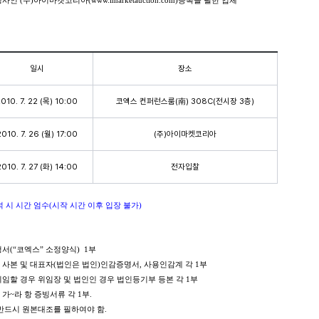
 (주)아이마켓코리아(www.imarketauction.com)등록을 필한 업체
일시
장소
010. 7. 22 (목) 10:00
코엑스 컨퍼런스룸(南) 308C(전시장 3층)
2010. 7. 26 (월) 17:00
(주)아이마켓코리아
2010. 7. 27 (화) 14:00
전자입찰
 시 시간 엄수(시작 시간 이후 입장 불가)
서(“코엑스” 소정양식) 1부
사본 및 대표자(법인은 법인)인감증명서, 사용인감계 각 1부
임할 경우 위임장 및 법인인 경우 법인등기부 등본 각 1부
가~라 항 증빙서류 각 1부.
반드시 원본대조를 필하여야 함.