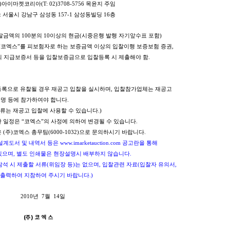
아이마켓코리아(T: 02)3708-5756 목윤지 주임
강남구 삼성동 157-1 삼성동빌딩 16층
입찰금액의 100분의 10이상의 현금(시중은행 발행 자기앞수표 포함)
를 피보험자로 하는 보증금액 이상의 입찰이행 보증보험 증권,
서 등을 입찰보증금으로 입찰등록 시 제출해야 함.
등록으로 유찰될 경우 재공고 입찰을 실시하며, 입찰참가업체는 재공고
 등에 참가하여야 합니다.
는 재공고 입찰에 사용할 수 있습니다.)
 일정은 “코엑스”의 사정에 의하여 변경될 수 있습니다.
(주)코엑스 총무팀(6000-1032)으로 문의하시기 바랍니다.
계도서 및 내역서 등은 www.imarketauction.com 공고란을 통해
며, 별도 인쇄물은 현장설명시 배부하지 않습니다.
시 제출할 서류(위임장 등)는 없으며, 입찰관련 자료(입찰자 유의서,
력하여 지참하여 주시기 바랍니다.)
 7월 14일
(주) 코 엑 스