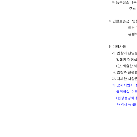
※ 등록장소 : (주)
주소 : 서울시 
8. 입찰보증금 : 
또는 “코엑스”
은행의 지급보증
9. 기타사항
가. 입찰이 단일
입찰의 현장설명
(단, 제출한 서류
나. 입찰과 관련한
다. 자세한 사항은 
라. 공사시방서, 설
출력하실 수 있으
(현장설명회 참석 
내역서 등)를 출
2010년