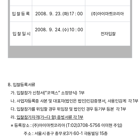
입 찰 등 록
 (주)아이마켓코리아 
 2008.  9.  24. (수) 10 : 00

 입 찰 일 시
 전자입찰
8. 입찰등록서류

   가. 입찰참가 신청서(“코엑스” 소정양식)  1부 

   나. 사업자등록증 사본 및 대표자(법인은 법인)인감증명서, 사용인감계  각 1부

   다. 입찰참가를 위임할 경우 위임장 및 법인인 경우 등기부 등본  각 1부

   라. 
입찰참가자격(가~다 항) 증빙서류 각 1부
   ※ 등록장소 : (주)아이마켓코리아 (T:02)3708-5756 이미현 주임) 

                 주소 : 서울시 중구 충무로3가 60-1 극동빌딩 15층
