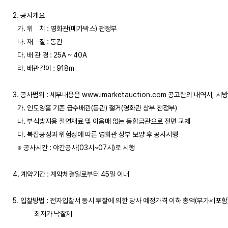
2. 공사개요

   가. 위    치 : 영화관(메가박스) 천정부

   나. 재    질 : 동관

   다. 배 관 경 : 25A ~ 40A

   라. 배관길이 : 918m

3. 공사범위 : 세부내용은 www.imarketauction.com 공고란의 내역서, 시방
   가. 인도양홀 기존 급수배관(동관) 철거(영화관 상부 천정부)

   나. 부식방지용 절연재료 및 이음매 없는 동합금관으로 전면 교체

   다. 복잡공정과 위험성에 따른 영화관 상부 보양 후 공사시행

   ※ 공사시간 : 야간공사(03시~07시)로 시행

4. 계약기간 : 계약체결일로부터 45일 이내

5. 입찰방법 : 전자입찰서 동시 투찰에 의한 당사 예정가격 이하 총액(부가세포함) 
              최저가 낙찰제
