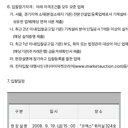
6. 입찰참가자격 :  아래 자격조건을 모두 갖춘 업체

   가. 서울, 경기지역 소재(본점소재지 기준) 전문건설업 등록업체로서 기계설비 
       보유한 업체(해당 면허 사본 제출)

   나. 최근 2년 이내(입찰공고일 기준) 기계설비 분야 단일공사 1억원 이상의 실적
       (해당 실적증명 제출)

   다. 최근 1년 이내(입찰공고일 기준) 부도, 화의 또는 법정관리 대상이 아닌 업체
       (해당기관(주거래은행) 금융거래확인서 제출)

   라. 현장설명에 참가하고 입찰등록을 필한 업체

   마. 전자입찰 대행사인 (주)아이마켓코리아(www.imarketauction.com)
7. 입찰일정

구 분
일 시
장 소
현 장 설 명
“코엑스” 회의실 324호 