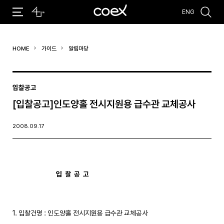
ENG
추천검색어
HOME
가이드
알림마당
#코엑스 전시
#행사
#주차안내
#편의시설
#오시는 길
#컨퍼런스
입찰공고
[입찰공고]인도양홀 전시지원용 급수관 교체공사
2008.09.17
입  찰  공  고
1. 입찰건명 : 인도양홀 전시지원용 급수관 교체공사
