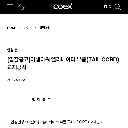
ENG
추천검색어
HOME
가이드
알림마당
#코엑스 전시
#행사
#주차안내
#편의시설
#오시는 길
#컨퍼런스
입찰공고
[입찰공고]아셈타워 엘리베이터 부품(TAIL CORD)
교체공사
2007.05.23
입  찰  공  고
1. 입찰건명 : 아셈타워 엘리베이터 부품(TAIL CORD) 교체공사 
