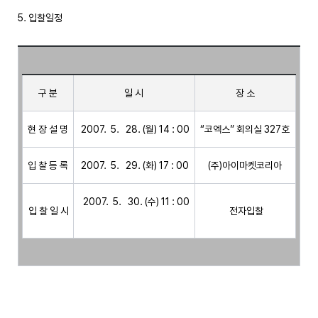
5. 입찰일정

구 분
일 시
장 소
현 장 설 명
“코엑스” 회의실 327호
입 찰 등 록
 (주)아이마켓코리아 
  2007.  5.   30. (수) 11 : 00

 입 찰 일 시
 전자입찰