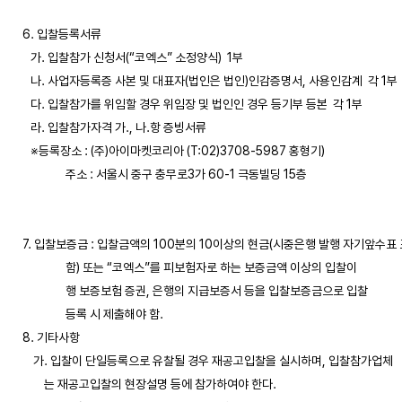
6. 입찰등록서류

   가. 입찰참가 신청서(“코엑스” 소정양식)  1부 

   나. 사업자등록증 사본 및 대표자(법인은 법인)인감증명서, 사용인감계  각 1부

   다. 입찰참가를 위임할 경우 위임장 및 법인인 경우 등기부 등본  각 1부

   라. 입찰참가자격 가., 나.항 증빙서류 

   ※등록장소 : (주)아이마켓코리아 (T:02)3708-5987 홍형기) 

                주소 : 서울시 중구 충무로3가 60-1 극동빌딩 15층

7. 입찰보증금 : 입찰금액의 100분의 10이상의 현금(시중은행 발행 자기앞수표 포
                함) 또는 “코엑스”를 피보험자로 하는 보증금액 이상의 입찰이

                행 보증보험 증권, 은행의 지급보증서 등을 입찰보증금으로 입찰

                등록 시 제출해야 함. 

8. 기타사항

    가. 입찰이 단일등록으로 유찰될 경우 재공고입찰을 실시하며, 입찰참가업체

        는 재공고입찰의 현장설명 등에 참가하여야 한다. 
