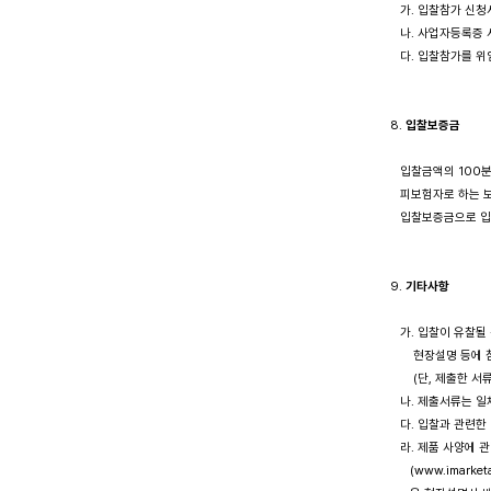
   가. 입찰참가 신청
   나. 사업자등록증
   다. 입찰참가를 
8. 
입찰보증금
   입찰금액의 100
   피보험자로 하는
   입찰보증금으로 
9. 
기타사항
   가. 입찰이 유
       현장설명 등에
       (단, 제출
   나. 제출서류는 
   다. 입찰과 관련
   라. 제품 사양에
      (www.ima