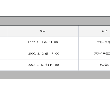
일 시
장 소
2007.  2.   1. (목) 11 : 00
코엑스 회
  2007.  2.   2. (금) 17 : 00
 (주)아이마켓
 2007.  2.   5. (월) 14 : 00
 전자입찰