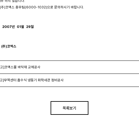
배부 하지 않습니다. 

은 (주)코엑스 총무팀(6000-1032)으로 문의하시기 바랍니다.

2007년  01월  29일

        (주)코엑스 
공고]코엑스몰 바닥재 교체공사
고]무역센터 흡수식 냉동기 화학세관 정비공사
목록보기