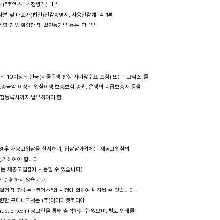
서(“코엑스” 소정양식)  1부 

 사본 및 대표자(법인)인감증명서, 사용인감계  각 1부

위임할 경우 위임장 및 법인등기부 등본  각 1부

분의 10이상의 현금(시중은행 발행 자기앞수표 포함) 또는 “코엑스”를 

 보증금액 이상의 입찰이행 보증보험 증권, 은행의 지급보증서 등을 

입찰등록시까지 납부하여야 함.

찰될 경우 재공고입찰을 실시하며, 입찰참가업체는 재공고입찰의

 참가하여야 합니다. 

한 서류는 재공고입찰에 사용할 수 있습니다)

일체 반환하지 않습니다.

한 일정 및 장소는 “코엑스”의 사정에 의하여 변경될 수 있습니다.

 관련한 구매내역서는 (주)아이마켓코리아

rketauction.com) 공고란을 통해 출력하실 수 있으며, 별도 인쇄물
