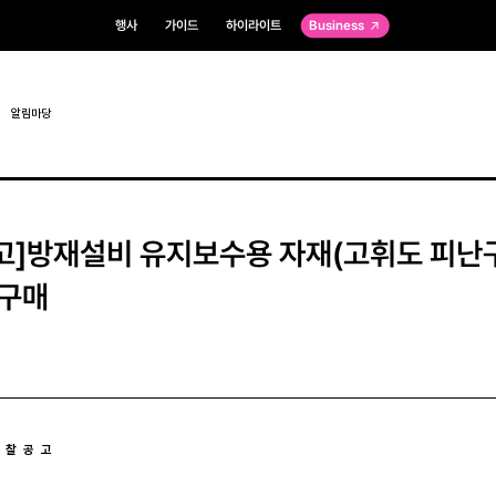
행사
가이드
하이라이트
Business
알림마당
고]방재설비 유지보수용 자재(고휘도 피난
 구매
  찰  공  고