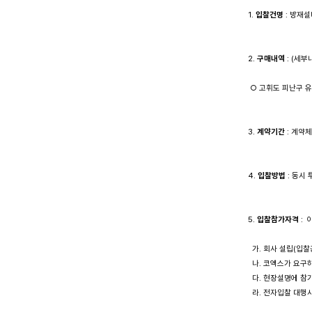
1. 
입찰건명
 : 방재
2. 
구매내역
 : (세부
 ○ 고휘도 피난구 유도등
3. 
계약기간
 : 계약
4. 
입찰방법
 : 동
5. 
입찰참가자격
 :
  가. 회사 설립(입찰
  나. 코엑스가 요구
  다. 현장설명에 
  라. 전자입찰 대행사