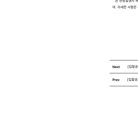
      은 현장설명시 
   마. 자세한 사항
                        
Next
[입찰
Prev
[입찰공