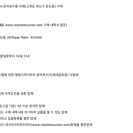
설비 유지보수용 자재(고휘도 피난구 유도등) 구매

내용 www.imarketauction.com 구매 내역서 참조)

 (W/Base Plate- 450EA) 

체결일로부터 14일 이내 

시 투찰에 의한 예정가격이하의 총액최저가(제세금포함) 낙찰제

  아래 자격조건을 갖춘 업체

공고일 기준) 1년 이상 경과한 업체 

하는 구매 내역서에 의거하여 납품을 할 수 있는 업체 

참가하고 입찰등록을 필한 업체

인 (주)아이마켓코리아(www.imarketauction.com)등록을 필한업체
