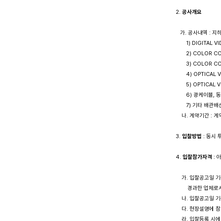
2. 
공사개요 
   가. 공사내역 : 
       1) DIGIT
       2) COLOR
       3) COLO
       4) OPTICA
       5) OPTICA
       6) 광케이
       7) 기타 배관배
    나. 계약기간 :
3. 
입찰방법
 : 동
4. 
입찰참가자격
 :
    가. 입찰공고일
        경과한 
    나. 입찰공고일
    다. 현장설명에
    라. 입찰등록 