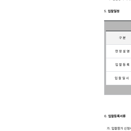
5. 
입찰일정
구 분
현 장 설 명
입 찰 등 록
입 찰 일 시 
6. 
입찰등록서류 
   가. 입찰참가 신청