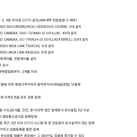
지하 3, 4층 주차장 CCTV 설치(세부내역 현장설명 시 배부)

AL VIDEO RECORDER(16CH, HDD800G CD/RW)  2대 설치

 CCD CAMERA, SHC-721ANH (0.001LUX)  45대 설치

R CCD CAMERA, GC-715N24 (0.001LUX/41만화소) 20대 설치

L VIDEO MUX LINK TX(8CH)  6개 설치

L VIDEO MUX LINK RX(8CH)  6개 설치

블, 동축케이블, 전원케이블 설치

선 공사

 계약체결일로부터  2개월 이내

시 투찰에 의한 예정가격이하의 총액최저가(제세금포함) 낙찰제

 아래 자격조건을 모두 갖춘 업체

 기준 수도권(서울, 인천, 경기)지역 법인 업체로서 회사설립 1년 이상 

업체로서 정보통신공사업 등록업체

 기준 최근 3년 이내 CCTV 시스템 및 광 전송장비 공사실적이 있는 업체

 참가하고 입찰등록을 필한 업체

시에 위임장을 제출한 경우에는 그 대리인도 입찰에 참가할 수 있다
