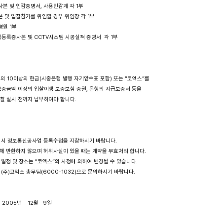
 사본 및 인감증명서, 사용인감계 각 1부

등본 및 입찰참가를 위임할 경우 위임장 각 1부

명원 1부

업등록증사본 및 CCTV시스템 시공실적 증명서  각 1부

분의 10이상의 현금(시중은행 발행 자기앞수표 포함) 또는 “코엑스”를 

 보증금액 이상의 입찰이행 보증보험 증권, 은행의 지급보증서 등을 

입찰 실시 전까지 납부하여야 합니다.

 참가 시 정보통신공사업 등록수첩을 지참하시기 바랍니다.

 일체 반환하지 않으며 허위사실이 있을 때는 계약을 무효처리 합니다.

련한 일정 및 장소는 “코엑스”의 사정에 의하여 변경될 수 있습니다.

항은 (주)코엑스 총무팀(6000-1032)으로 문의하시기 바랍니다.

         2005년    12월   9일
