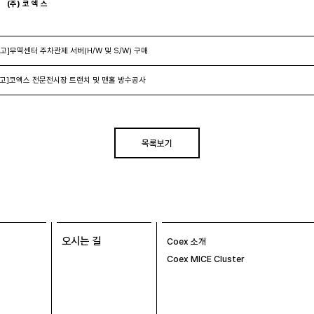
(주) 코 엑 스
고]무역센터 주차관제 서버(H/W 및 S/W) 구매
고]코엑스 전문전시장 트랜치 및 맨홀 방수공사
목록보기
오시는 길
Coex 소개
Coex MICE Cluster