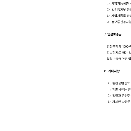
   나. 사업자등록증
   다. 법인등기부 
   라. 사업자등록 증
   마. 정보통신공사
7. 
입찰보증금
   입찰금액의 100
   피보험자로 하는
   입찰보증금으로 
8. 
기타사항
    가. 현장설명
    나. 제출서류는
    다. 입찰과 관
    라. 자세한 사
                       