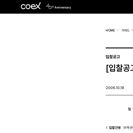
HOME
가이드
입찰공고
[입찰공
2006.10.18
입  
1. 
입찰건명
 : 무역