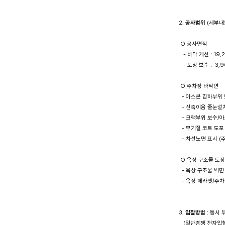
2. 
공사범위
 (세부내
 ○ 공사면적

   - 바닥 개선 : 19
   - 도장 보수 :  3,
 ○ 주차장 바닥면

  - 아스콘 침하부위 
  - 신축이음 줄눈설치
  - 크랙부위 보수/
  - 무기질 코트 도포

  - 차선노면 표시 (
 ○ 옥상 구조물 도장 
  - 옥상 구조물 벽면

  - 옥상 페라펫/주차
3. 
입찰방법
 : 동
   (일반경쟁 전자입찰