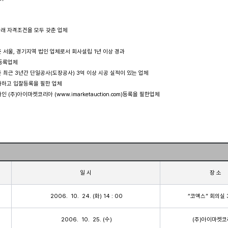
 아래 자격조건을 모두 갖춘 업체

준 서울, 경기지역 법인 업체로서 회사설립 1년 이상 경과

 등록업체

준 최근 3년간 단일공사(도장공사) 3억 이상 시공 실적이 있는 업체

참가하고 입찰등록을 필한 업체

인 (주)아이마켓코리아 (www.imarketauction.com)등록을 필한업체

일 시
장 소
  2006.  10.  24. (화) 14 : 00 
“코엑스” 회의실 
  2006.  10.  25. (수) 
(주)아이마켓코