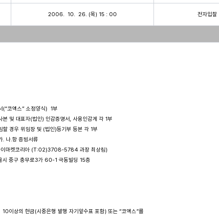
2006.  10.  26. (목) 15 : 00
전자입찰
서(“코엑스” 소정양식)  1부 

 사본 및 대표자(법인) 인감증명서, 사용인감계 각 1부

위임할 경우 위임장 및 (법인)등기부 등본 각 1부

가. 나.항 증빙서류 

)아이마켓코리아 (T:02)3708-5784 과장 최상림) 

 주소 : 서울시 중구 충무로3가 60-1 극동빌딩 15층

 10이상의 현금(시중은행 발행 자기앞수표 포함) 또는 “코엑스”를 
