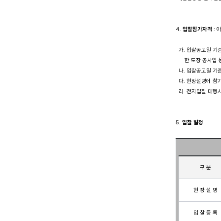
4. 
입찰참가자격
 :
  가. 입찰공고일 기
      한 도장 공사업
  나. 입찰공고일 기
  다. 현장설명에 
  라. 전자입찰 대행사
5. 
입찰 일정
구 분
현 장 설 명
입 찰 등 록