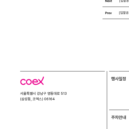
Next
[입찰공
Prev
[입찰공
행사일정
코
엑
스
서울특별시 강남구 영동대로 513
(삼성동, 코엑스) 06164
주차안내