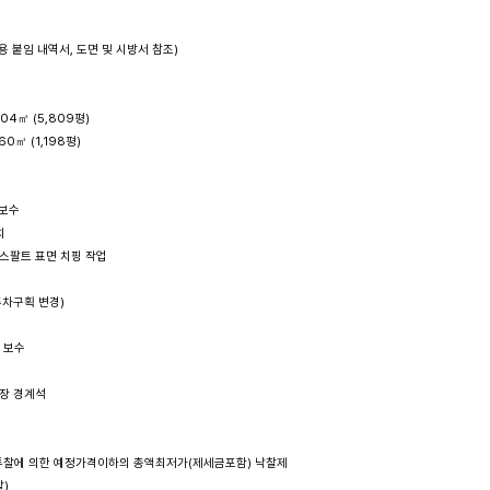
용 붙임 내역서, 도면 및 시방서 참조)

,204㎡ (5,809평)

960㎡ (1,198평)

보수



아스팔트 표면 치핑 작업

주차구획 변경)

보수 

장 경계석 

시 투찰에 의한 예정가격이하의 총액최저가(제세금포함) 낙찰제

)
