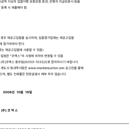
금액 이상의 입찰이행 보증보험 증권, 은행의 지급보증서 등을 

등록 시 제출해야 함.

유찰될 경우 재공고입찰을 실시하며, 입찰참가업체는 재공고입찰

 등에 참가하여야 한다. 

출한 서류는 재공고입찰에 사용할 수 있음)

련한 일정은 “코엑스”의 사정에 의하여 변경될 수 있음

항은 (주)코엑스 총무팀(6000-1032)으로 문의하시기 바랍니다.

 설계도서 및내역서등은 www.imarketauction.com 공고란을 통해

수 있으며, 별도 인쇄물은 현장설명시 배부 하지 않습니다. 

2006년  10월  19일

        (주) 코 엑 스