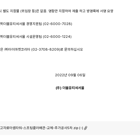
시 별도 지참물 (위임장 등)은 없음. 명함만 지참하여 제출 하고 방명록에 서명 요망
 ㈜더블유티씨서울 경영지원팀 (02-6000-7028)
㈜더블유티씨서울 시설운영팀 (02-6000-1224)
 ㈜아이마켓코리아 (02-3708-8209)로 문의하십시오
2022년 09월 06일
(
주
)
더블유티씨서울
고자료아셈타워-스프링클러배관-교체-추가공사5차.zip (-)