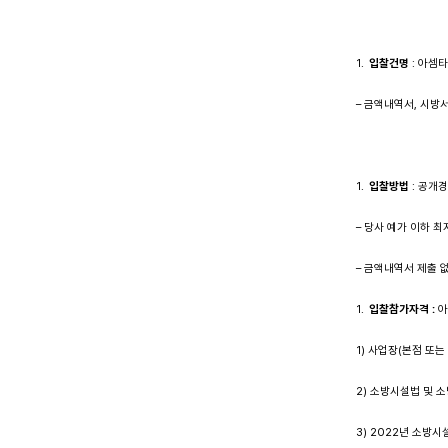
입찰건명
: 아셈
– 금액내역서, 시방
입찰방법
: 공개
– 당사 예가 이하 최
– 금액내역서 제출 
입찰참가자격
:
아
1) 사업장(본점 또는
2) 소방시설법 및
3) 2022년 소방