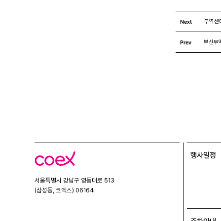
Next
무역센터
Prev
부산무
행사일정
코
엑
스
서울특별시 강남구 영동대로 513
(삼성동, 코엑스) 06164