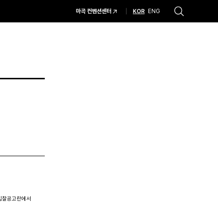
KOR
마곡 컨벤션센터
ENG
추천검색어
#코엑스 전시
#행사
#주차안내
#편의시설
#오시는 길
#컨퍼런스
입찰공고란에서