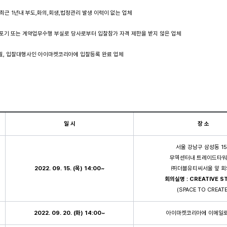
 최근 1년내 부도,화의,회생,법정관리 발생 이력이 없는 업체
약포기 또는 계약업무수행 부실로 당사로부터 입찰참가 자격 제한을 받지 않은 업체
가필, 입찰대행사인 아이마켓코리아에 입찰등록 완료 업체
일 시
장 소
서울 강남구 삼성동 1
무역센터내 트레이드타워
2022. 09. 15. (
목
) 14:00~
㈜더블유티씨서울 앞 회
회의실명
: CREATIVE S
(SPACE TO CREATE
2022. 09. 20. (
화
) 14:00~
아이마켓코리아에 이메일로