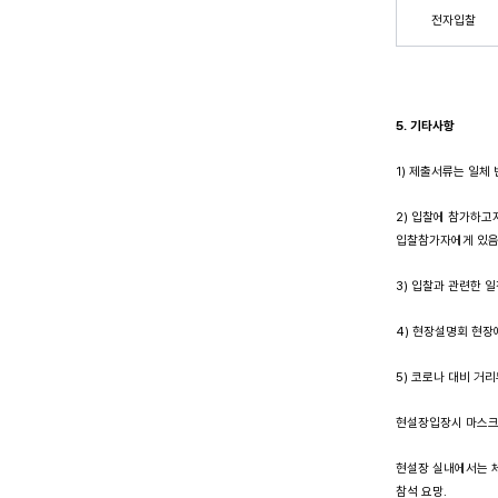
전자입찰
5.
기타사항
1) 제출서류는 일체
2) 입찰에 참가하고
입찰참가자에게 있
3) 입찰과 관련한 
4) 현장설명회 현장
5) 코로나 대비 거
현설장입장시 마스크 
현설장 실내에서는 체
참석 요망.