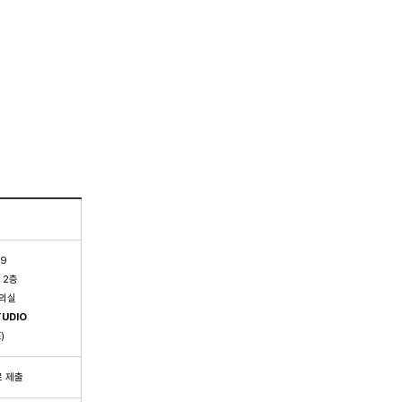
59
 2층
의실
TUDIO
)
 제출