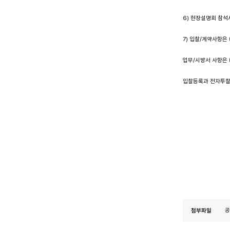
6) 현장설명회 참석
7) 입찰/계약사항은
업무/시방서 사항은 
입찰등록과 전자투찰은
첨부파일
공