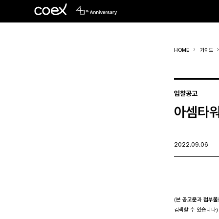
HOME
가이드
입찰공고
아셈타워
2022.09.06
(본
공고문
과
첨부물
검색할 수 있습니다)