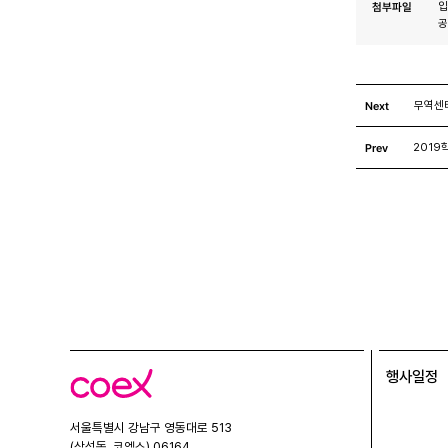
첨부파일
입
공
Next
무역센터
Prev
2019
행사일정
코
엑
스
서울특별시 강남구 영동대로 513
(삼성동, 코엑스) 06164