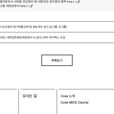
찰자유의서-사무용-전산장비-및-네트워크-유지관리-용역.hwp (-)
고용-제안요청서.hwp (-)
 승강설비 정기부품교체 및 성능개선 공사 [A그룹, B그룹]
학년도 대학입학정보박람회(수시,정시) 바닥 파이텍스 조성
목록보기
오시는 길
Coex 소개
Coex MICE Cluster