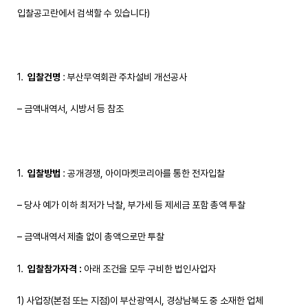
입찰공고란에서 검색할 수 있습니다)
입찰건명
: 부산무역회관 주차설비 개선공사
– 금액내역서, 시방서 등 참조
입찰방법
: 공개경쟁, 아이마켓코리아를 통한 전자입찰
– 당사 예가 이하 최저가 낙찰, 부가세 등 제세금 포함 총액 투찰
– 금액내역서 제출 없이 총액으로만 투찰
입찰참가자격
:
아래 조건을 모두 구비한 법인사업자
1) 사업장(본점 또는 지점)이 부산광역시, 경상남북도 중 소재한 업체