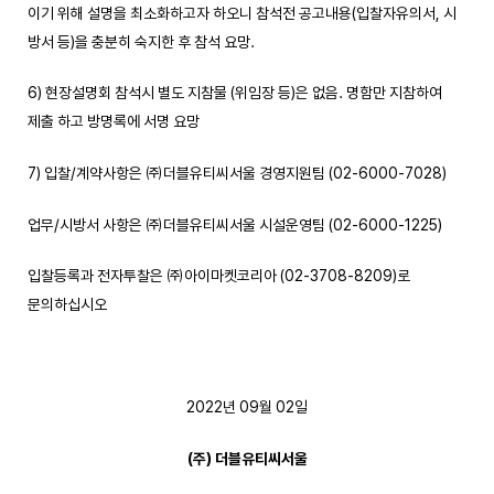
이기 위해 설명을 최소화하고자 하오니 참석전 공고내용(입찰자유의서, 시
방서 등)을 충분히 숙지한 후 참석 요망.
6) 현장설명회 참석시 별도 지참물 (위임장 등)은 없음. 명함만 지참하여
제출 하고 방명록에 서명 요망
7) 입찰/계약사항은 ㈜더블유티씨서울 경영지원팀 (02-6000-7028)
업무/시방서 사항은 ㈜더블유티씨서울 시설운영팀 (02-6000-1225)
입찰등록과 전자투찰은 ㈜아이마켓코리아 (02-3708-8209)로
문의하십시오
2022년 09월 02일
(
주
)
더블유티씨서울