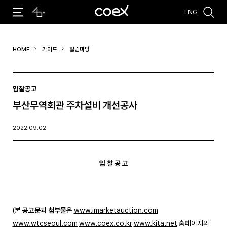
ENG
추천검색어
HOME
가이드
알림마당
#코엑스 전시
#행사
#주차안내
#편의시설
#오시는 길
#컨퍼런스
입찰공고
부산무역회관 주차설비 개선공사
2022.09.02
입 찰 공 고
(본
공고문
과
첨부물
은
www.imarketauction.com
www.wtcseoul.com
www.coex.co.kr
www.kita.net
홈페이지의