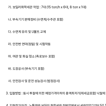
   가. 보일러화학세관 작업 : 7대 (15 ton/h x 6대, 8 ton x 1대)
   나. 부속기기 분해정비 (수면계/수주관 포함)
   다. 수면계 유리 및 U볼트 교체
   라. 안전변 연마(정밀) 및 시험작동
   마. 여관 및 화실 청소 (축로보수 포함)
   바. 도장공사 (부속기기 포함)
   사. 안전검사 및 운전 성능검사 (법정검사)
3. 입찰방법 : 동시 투찰에 의한 예정가격이하의 총액최저가(제세금포함) 낙찰제
4. 입찰참가자격 : 노통연관 보일러 화학세관 전문업체로서 세관작업 1건당 50 T