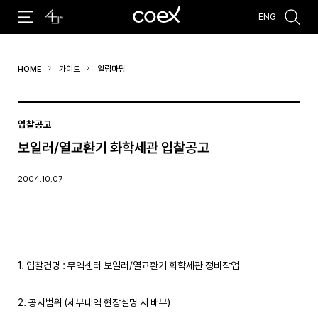
ENG
추천검색어
HOME
가이드
알림마당
#코엑스 전시
#행사
#주차안내
#편의시설
#오시는 길
#컨퍼런스
입찰공고
보일러/열교환기 화학세관 입찰공고
2004.10.07
1. 입찰건명 : 무역센터 보일러/열교환기 화학세관 정비작업
2. 공사범위 (세부내역 현장설명 시 배부)