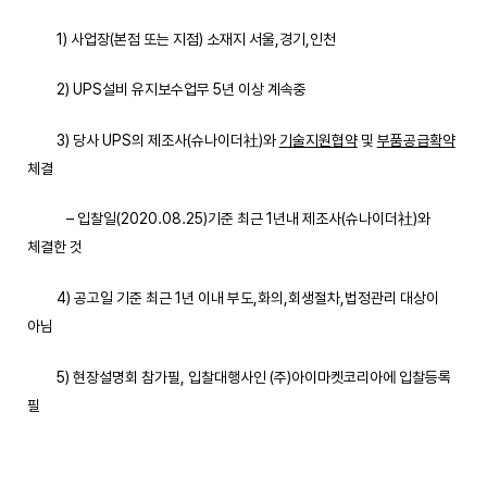
1) 사업장(본점 또는 지점) 소재지 서울,경기,인천
2) UPS설비 유지보수업무 5년 이상 계속중
3) 당사 UPS의 제조사(슈나이더社)와
기술지원협약
및
부품공급확약
체결
– 입찰일(2020.08.25)기준 최근 1년내 제조사(슈나이더社)와
체결한 것
4) 공고일 기준 최근 1년 이내 부도,화의,회생절차,법정관리 대상이
아님
5) 현장설명회 참가필, 입찰대행사인 (주)아이마켓코리아에 입찰등록
필