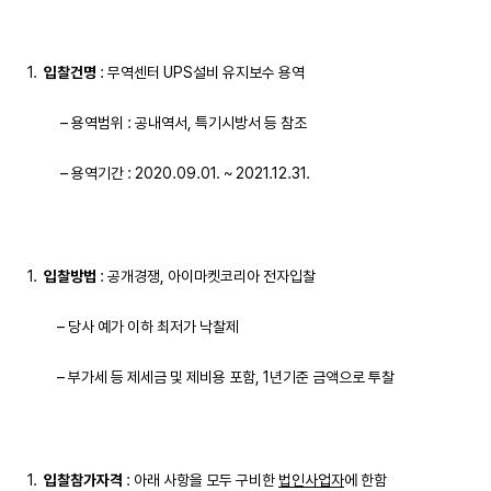
입찰건명
: 무역센터 UPS설비 유지보수 용역
– 용역범위 : 공내역서, 특기시방서 등 참조
– 용역기간 : 2020.09.01. ~ 2021.12.31.
입찰방법
: 공개경쟁, 아이마켓코리아 전자입찰
– 당사 예가 이하 최저가 낙찰제
– 부가세 등 제세금 및 제비용 포함, 1년기준 금액으로 투찰
입찰참가자격
: 아래 사항을 모두 구비한
법인사업자
에 한함