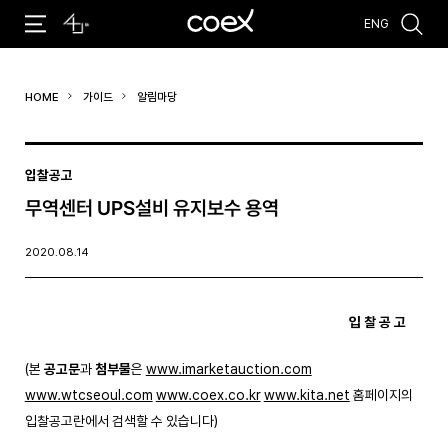
ENG
추천검색어
HOME
가이드
알림마당
#코엑스 전시
#행사
#주차안내
#편의시설
#오시는 길
#컨퍼런스
입찰공고
무역센터 UPS설비 유지보수 용역
2020.08.14
입 찰 공 고
(본
공고문
과
첨부물
은
www.imarketauction.com
www.wtcseoul.com
www.coex.co.kr
www.kita.net
홈페이지의
입찰공고란에서 검색할 수 있습니다)