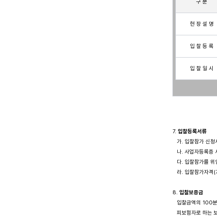
구 분
현 장 설 명
입 찰 등 록
입 찰 일 시
7. 
입찰등록서류 
   가. 입찰참가 신청
   나. 사업자등록증
   다. 입찰참가를 
   라. 입찰참가자격(
8. 
입찰보증금
   입찰금액의 100
   피보험자로 하는