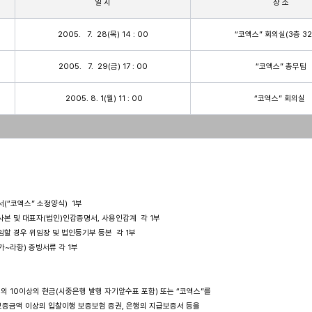
일 시
장 소
2005.   7.  28(목) 14 : 00
“코엑스” 회의실(3층 32
2005.   7.  29(금) 17 : 00
“코엑스” 총무팀
 2005. 8. 1(월) 11 : 00
“코엑스” 회의실 
서(“코엑스” 소정양식)  1부 

 사본 및 대표자(법인)인감증명서, 사용인감계  각 1부

위임할 경우 위임장 및 법인등기부 등본  각 1부

가~라항) 증빙서류 각 1부

분의 10이상의 현금(시중은행 발행 자기앞수표 포함) 또는 “코엑스”를 

 보증금액 이상의 입찰이행 보증보험 증권, 은행의 지급보증서 등을 
