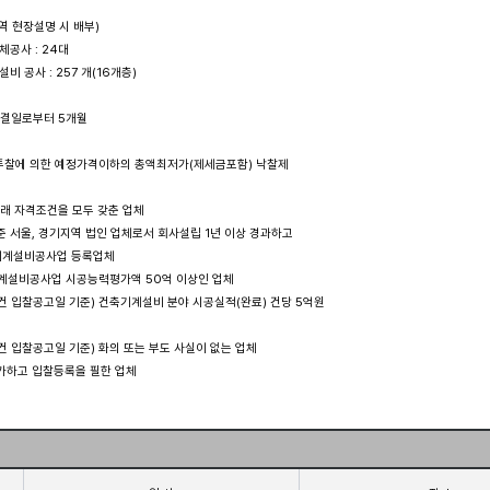
역 현장설명 시 배부)

체공사 : 24대

설비 공사 : 257 개(16개층)

체결일로부터 5개월

시 투찰에 의한 예정가격이하의 총액최저가(제세금포함) 낙찰제

 아래 자격조건을 모두 갖춘 업체

기준 서울, 경기지역 법인 업체로서 회사설립 1년 이상 경과하고 

중 기계설비공사업 등록업체 

도 기계설비공사업 시공능력평가액 50억 이상인 업체

(본건 입찰공고일 기준) 건축기계설비 분야 시공실적(완료) 건당 5억원 

(본건 입찰공고일 기준) 화의 또는 부도 사실이 없는 업체

참가하고 입찰등록을 필한 업체 
