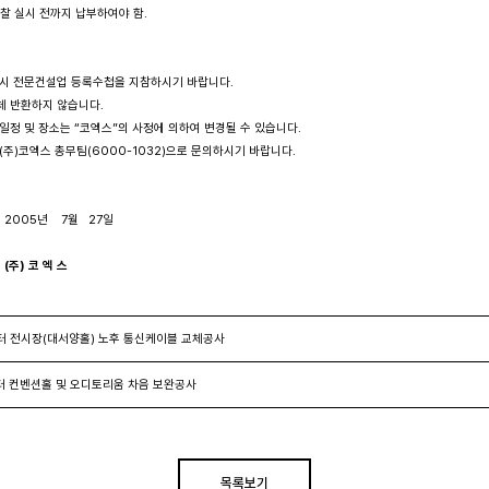
찰 실시 전까지 납부하여야 함.

참가 시 전문건설업 등록수첩을 지참하시기 바랍니다.

일체 반환하지 않습니다.

한 일정 및 장소는 “코엑스”의 사정에 의하여 변경될 수 있습니다.

은 (주)코엑스 총무팀(6000-1032)으로 문의하시기 바랍니다.

         2005년    7월   27일

(주) 코 엑 스
터 전시장(대서양홀) 노후 통신케이블 교체공사
 컨벤션홀 및 오디토리움 차음 보완공사
목록보기