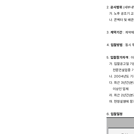
2. 
공사범위
 (세부내
   가. 노후 공조기 교
   나. 콘벡터 및 배관
3. 
계약기간
 : 계약
4. 
입찰방법
 : 동
5. 
입찰참가자격
 :
   가. 입찰공고일 
       전문건설업
   나. 2004년
   다. 최근 3년간
       이상인 업체

   라. 최근 2년간
   마. 현장설명에 
6. 
입찰일정