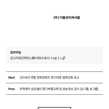
(
주
)
더블유티씨서울
첨부파일
공고자료컨퍼런스룸E개보수공사-1.zip (-)
Next
2019년 연말 문화콘텐츠 정기대관 업체선정 공고
Prev
무역센터 승강설비 정기부품교체 및 성능개선 공사 [A그룹, B그룹]