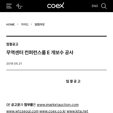
ENG
추천검색어
HOME
가이드
알림마당
#코엑스 전시
#행사
#주차안내
#편의시설
#오시는 길
#컨퍼런스
입찰공고
무역센터 컨퍼런스룸 E 개보수 공사
2019.05.21
입 찰 공 고
(본
공고문
과
첨부물
은
www.imarketauction.com
www.wtcseoul.com
www.coex.co.kr
www.kita.net