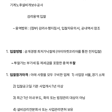
기계노후설비개보수공사
감리용역 입찰
– 용역범위 : (첨부) 감리수행지침서, 입찰자유의서, 공내역서 참조
입찰방법
: 공개경쟁 최저가낙찰제 (아이마켓코리아를 통한 전자입찰)
–
투찰가는 부가세 등 제세금을 포함한 총액 투
찰
입찰참가자격
:
아래 사항을 모두 구비한 업체 1) 사업장 서울,경기 소재
2) 입찰공고일 기준 사업개시 1년 이상
3) 최근 1년 이내 부도, 화의 또는 법정관리 대상이 아님
4) 설비감리전문회사 또는 사업관리면허 보유