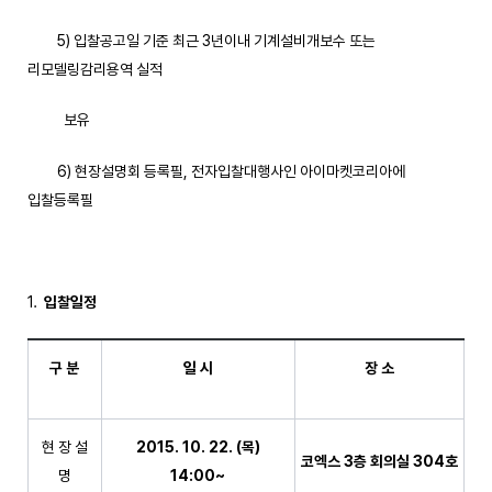
5) 입찰공고일 기준 최근 3년이내 기계설비개보수 또는
리모델링감리용역 실적
보유
6) 현장설명회 등록필, 전자입찰대행사인 아이마켓코리아에
입찰등록필
입찰일정
구 분
일 시
장 소
현 장 설
2015. 10. 22. (
목
)
코엑스
3
층 회의실
304
호
명
14:00~