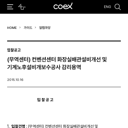
ENG
추천검색어
HOME
가이드
알림마당
#코엑스 전시
#행사
#주차안내
#편의시설
#오시는 길
#컨퍼런스
입찰공고
(무역센터) 컨벤션센터 화장실배관설비개선 및
기계노후설비개보수공사 감리용역
2015.10.16
입 찰 공 고
입찰건명
: (무역센터) 컨벤션센터 화장실배관설비개선 및