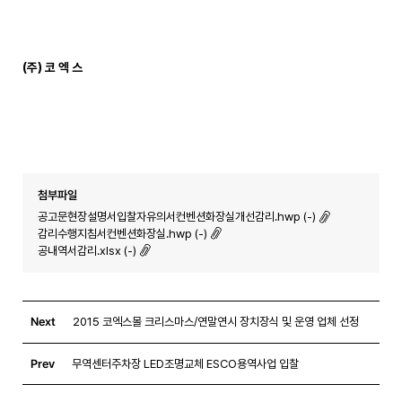
(
주
)
코 엑 스
첨부파일
공고문현장설명서입찰자유의서컨벤션화장실개선감리.hwp (-)
감리수행지침서컨벤션화장실.hwp (-)
공내역서감리.xlsx (-)
Next
2015 코엑스몰 크리스마스/연말연시 장치장식 및 운영 업체 선정
Prev
무역센터주차장 LED조명교체 ESCO용역사업 입찰