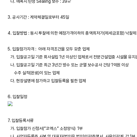
   다. 에폭시 탄성 Sealing 보수 : 39㎡

3. 공사기간 : 계약체결일로부터 45일

4. 입찰방법 : 동시 투찰에 의한 예정가격이하의 총액최저가(제세금포함) 낙찰제

5. 입찰참가자격 :  아래 자격조건을 모두 갖춘 업체

   가. 입찰공고일 기준 회사설립 1년 이상인 업체로서 전문건설업중 시설물 유지
   나. 입찰공고일 기준 최근 3년간 방수 또는 균열 보수공사 건당 1억원 이상

       수주 실적(완료)이 있는 업체

   다. 현장설명에 참가하고 입찰등록을 필한 업체

7. 입찰등록서류

   가. 입찰참가 신청서(“코엑스” 소정양식)  1부 

   나. 사업자등록증 사본 및 대표자(법인은 법인)인감증명서, 사용인감계  각 1부
