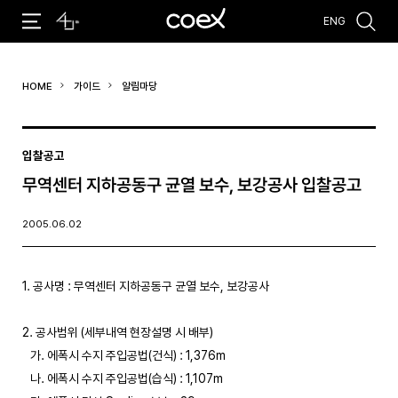
ENG
추천검색어
HOME
가이드
알림마당
#코엑스 전시
#행사
#주차안내
#편의시설
#오시는 길
#컨퍼런스
입찰공고
무역센터 지하공동구 균열 보수, 보강공사 입찰공고
2005.06.02
1. 공사명 : 무역센터 지하공동구 균열 보수, 보강공사

2. 공사범위 (세부내역 현장설명 시 배부)

   가. 에폭시 수지 주입공법(건식) : 1,376m

   나. 에폭시 수지 주입공법(습식) : 1,107m
