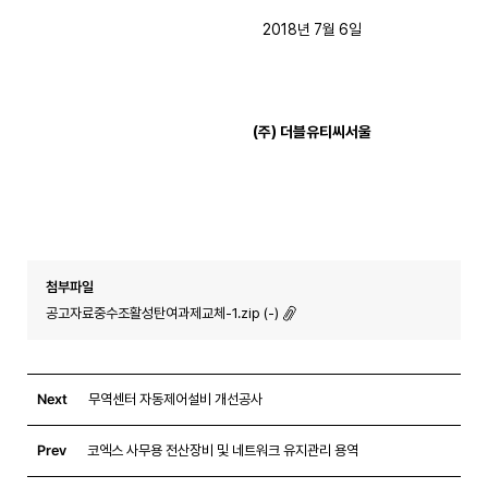
2018년 7월 6일
(
주
)
더블유티씨서울
첨부파일
공고자료중수조활성탄여과제교체-1.zip (-)
Next
무역센터 자동제어설비 개선공사
Prev
코엑스 사무용 전산장비 및 네트워크 유지관리 용역