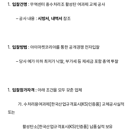
입찰건명
: 무역센터 중수처리조 활성탄 여과제 교체 공사
– 공사 내용 :
시
방서
,
내역서
참조
입찰방법
: 아이마켓코리아를 통한 공개경쟁 전자입찰
– 당사 예가 이하 최저가 낙찰, 부가세 등 제세금 포함 총액 투찰
입찰참가자격
:
아래 조건을 모두 갖춘 업체
가. 수처리용여과제[한국산업규격표시(KS)인증품] 교체공사실적
또는
활성탄소[한국산업규격표시(KS)인증품] 납품실적 보유