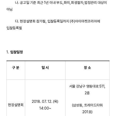
나. 공고일 기준 최근 1년 이내 부도,화의,회생절차,법정관리 대상이
아님
다. 현장설명회 참가필, 입찰등록일까지 (주)아이마켓코리아에
입찰등록필
입찰일정
구 분
일 시
장 소
서울 강남구 영동대로 511,
2층
2018. 07. 12. (목)
현장설명회
(삼성동, 트레이드타워
14:00~
201호)