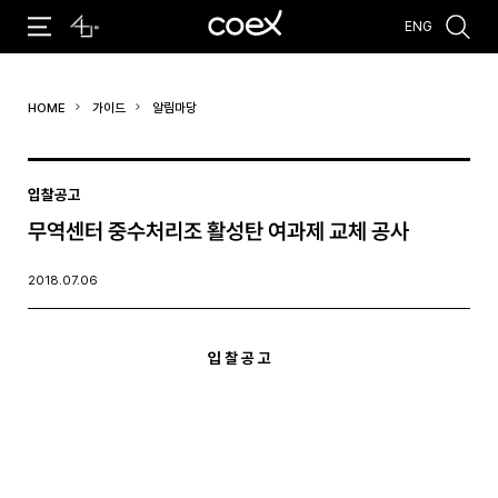
ENG
추천검색어
HOME
가이드
알림마당
#코엑스 전시
#행사
#주차안내
#편의시설
#오시는 길
#컨퍼런스
입찰공고
무역센터 중수처리조 활성탄 여과제 교체 공사
2018.07.06
입 찰 공 고