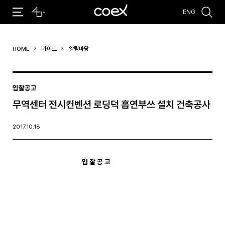
ENG
추천검색어
HOME
가이드
알림마당
#코엑스 전시
#행사
#주차안내
#편의시설
#오시는 길
#컨퍼런스
입찰공고
무역센터 전시컨벤션 로딩덕 흡연부쓰 설치 건축공사
2017.10.18
입 찰 공 고