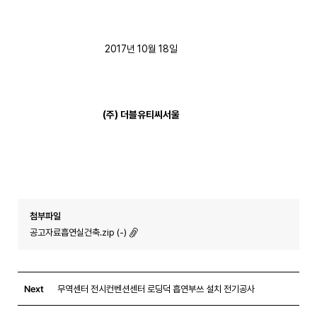
2017년 10월 18일
(
주
)
더블유티씨서울
첨부파일
공고자료흡연실건축.zip (-)
Next
무역센터 전시컨벤션센터 로딩덕 흡연부쓰 설치 전기공사