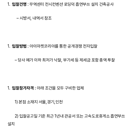
입찰건명
: 무역센터 전시컨벤션 로딩덕 흡연부쓰 설치 건축공사
– 시방서, 내역서 참조
입찰방법
: 아이마켓코리아를 통한 공개경쟁 전자입찰
– 당사 예가 이하 최저가 낙찰, 부가세 등 제세금 포함 총액 투찰
입찰참가자격
:
아래 조건을 모두 구비한 업체
1) 본점 소재지 서울,경기,인천
2) 입찰공고일 기준 최근 1년내 관공서 또는 고속도로휴게소 흡연부쓰
설치