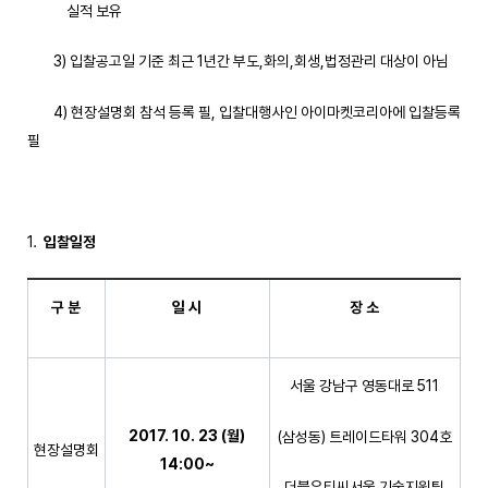
실적 보유
3) 입찰공고일 기준 최근 1년간 부도,화의,회생,법정관리 대상이 아님
4) 현장설명회 참석 등록 필, 입찰대행사인 아이마켓코리아에 입찰등록
필
입찰일정
구 분
일 시
장 소
서울 강남구 영동대로 511
2017. 10. 23 (
월
)
(삼성동) 트레이드타워 304호
현장설명회
14:00~
더블유티씨서울 기술지원팀