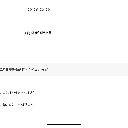
8년 8월 8일
(
주
)
더블유티씨서울
고자료재활용쓰레기처리-1.zip (-)
터 싸인시스템 전수조사 용역
 옥외 흡연부쓰 이전 공사