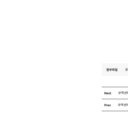
201
첨부파일
공
Next
무역센
Prev
무역센터