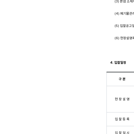
(3) 본점 소재지
(4) 폐기물관리법
(5) 입찰공고일 
(6) 현장설명회
4.
입찰일정
구 분
현 장 설 명
입 찰 등 록
입 찰 일 시