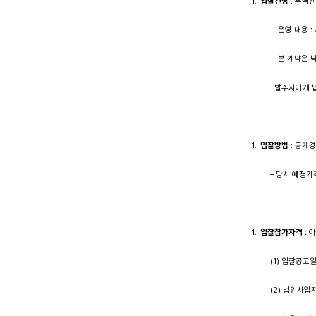
입찰건명
: 무역
– 운영 내용
:
– 본 계약은 낙
발주자에게 납입
입찰방법
: 공개
– 당사 예정가격 
입찰참가자격
:
아
(1) 입찰공고일 
(2) 법인사업자는