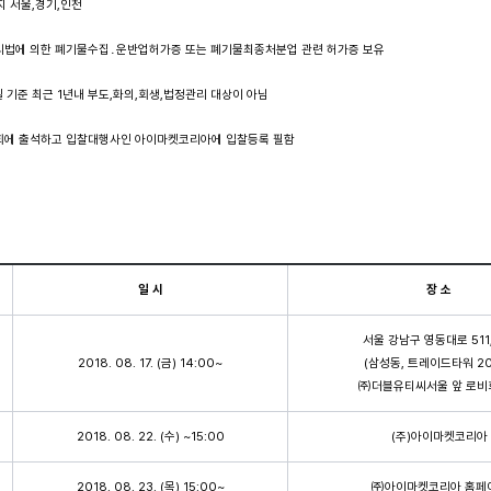
 서울,경기,인천
에 의한 폐기물수집․운반업허가증 또는 폐기물최종처분업 관련 허가증 보유
기준 최근 1년내 부도,화의,회생,법정관리 대상이 아님
에 출석하고 입찰대행사인 아이마켓코리아에 입찰등록 필함
일 시
장 소
서울 강남구 영동대로 511
2018. 08. 17. (금) 14:00~
(삼성동, 트레이드타워 20
㈜더블유티씨서울 앞 로비
2018. 08. 22. (수) ~15:00
(주)아이마켓코리아
2018. 08. 23. (목) 15:00~
㈜아이마켓코리아 홈페