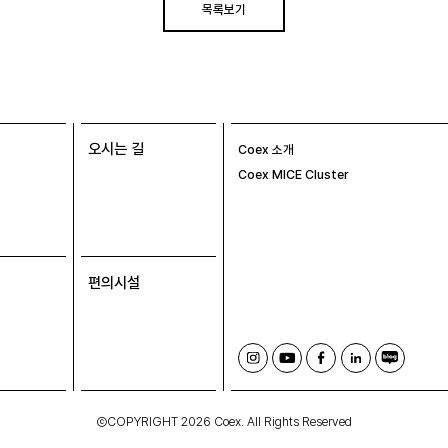
목록보기
오시는 길
Coex 소개
Coex MICE Cluster
편의시설
인
유
페
링
블
스
튜
이
크
로
타
브
스
드
그
그
북
인
ⒸCOPYRIGHT 2026 Coex. All Rights Reserved
램