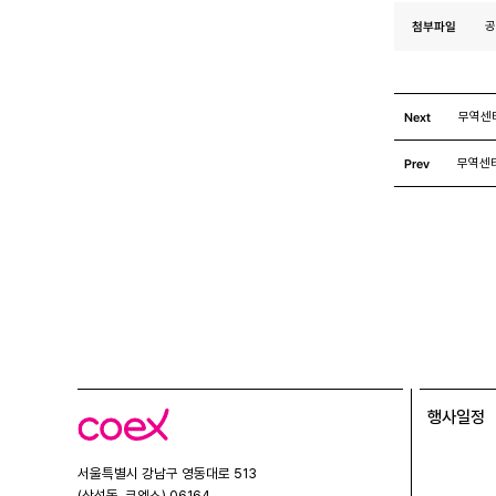
첨부파일
공
Next
무역센터
Prev
무역센
행사일정
코
엑
스
서울특별시 강남구 영동대로 513
(삼성동, 코엑스) 06164