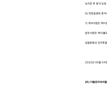
숙지한 후 참석 요망
6) 현장설명회 참석
7) 계약사항은 ㈜더
업무사항은 ㈜더블유티
입찰등록과 전자투찰은
2022년 05월 04
(
주
)
더블유티씨서