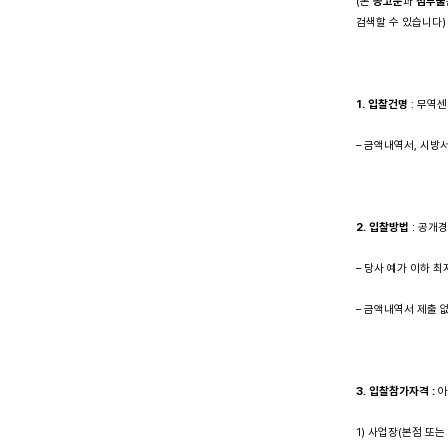
(본
공고문
과
첨부물
검색할 수 있습니다)
1. 입찰건명
: 무역센
– 금액내역서, 시방
2. 입찰방법
: 공개
– 당사 예가 이하 최
– 금액내역서 제출 
3. 입찰참가자격
:
아
1) 사업장(본점 또는