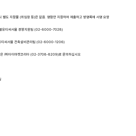
.
시 별도 지참물 (위임장 등)은 없음. 명함만 지참하여 제출하고 방명록에 서명 요망
블유티씨서울 경영지원팀 (02-6000-7028)
씨서울 건축설비관리팀 (02-6000-1206)
 ㈜아이마켓코리아 (02-3708-8209)로 문의하십시오
일
울