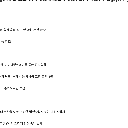
은
www.imarketauction.com
www.wtcseoul.com
www.coex.co.kr
www.kita.net
홈페이지의 
터 옥상 옥외 방수 및 마감 개선 공사
서 등 참조
경쟁, 아이마켓코리아를 통한 전자입찰
저가 낙찰, 부가세 등 제세금 포함 총액 투찰
없이 총액으로만 투찰
래 조건을 모두 구비한 법인사업자 또는 개인사업자
 지점)이 서울,경기,인천 중에 소재