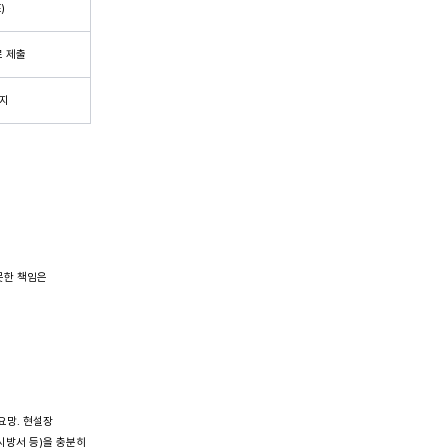
)
 제출
지
못한 책임은
요망. 현설장
시방서 등)을 충분히