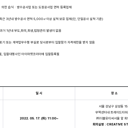
에 의한 습식ㆍ방수공사업 또는 도장공사업 면허 등록업체
 최근 3년내 방수공사 면적 5,000㎡이상 실적 보유 업체(단, 단일공사 실적 기준)
 과거 1년내 부도,화의,회생,법정관리 발생이 없음
약포기 또는 계약업무수행 부실로 당사로부터 입찰참가 자격제한을 받지 않음
가필, 입찰대행사인 아이마켓코리아에 입찰등록필
일 시
장 소
서울 강남구 삼성동 15
무역센터내 트레이드타워
2022. 05. 17. (
화
) 11:00~
㈜더블유티씨서울 앞 회
회의실명
: CREATIVE S