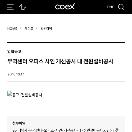
ENG
추천검색어
HOME
가이드
알림마당
#코엑스 전시
#행사
#주차안내
#편의시설
#오시는 길
#컨퍼런스
입찰공고
무역센터 오피스 사인 개선공사 내 전원설비공사
2016.10.17
첨부파일
et-내역서-무역센터-오피스-사인-개선공사-내-전원설비공사.xls (-)