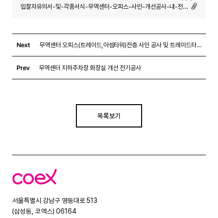
입찰자유의서-및-각종서식-무역센터-오피스-사인-개선공사-내-전원설비공사.hwp (-)
Next
무역센터 오피스(트레이드,아셈타워)전층 사인 공사 및 트레이드타워 DID 설치공사
Prev
무역센터 지하주차장 화장실 개선 전기공사
목록보기
코
엑
스
서울특별시 강남구 영동대로 513
(삼성동, 코엑스) 06164