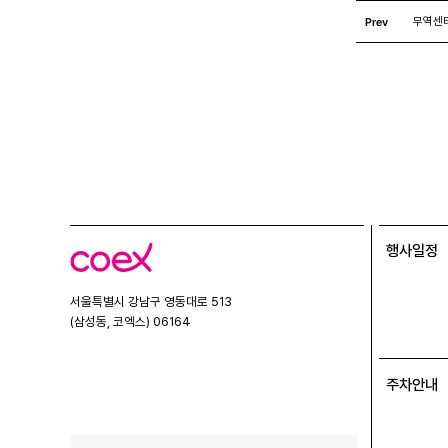
Prev
무역센
행사일정
코
엑
스
서울특별시 강남구 영동대로 513
(삼성동, 코엑스) 06164
주차안내