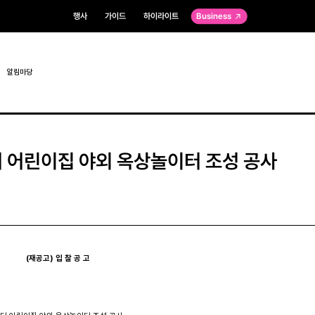
행사
가이드
하이라이트
Business
알림마당
 어린이집 야외 옥상놀이터 조성 공사
(
재공고
)
입 찰 공 고