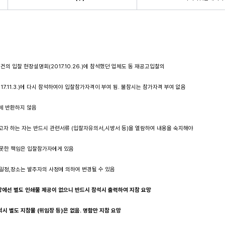
건의 입찰 현장설명회(2017.10.26.)에 참석했던 업체도 동 재공고입찰의
11.3.)에 다시 참석하여야 입찰참가자격이 부여 됨. 불참시는 참가자격 부여 없음
체 반환하지 않음
고자 하는 자는 반드시 관련서류 (입찰자유의서,시방서 등)을 열람하여 내용을 숙지해야
한 책임은 입찰참가자에게 있음
일정,장소는 발주자의 사정에 의하여 변경될 수 있음
에선 별도 인쇄물 제공이 없으니 반드시 참석시 출력하여 지참 요망
석시 별도 지참물
(
위임장 등
)
은 없음
.
명함만 지참 요망