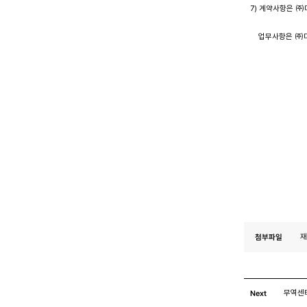
7) 계약사항은 ㈜더
업무사항은 ㈜더블유
2017
첨부파일
재
Next
무역센