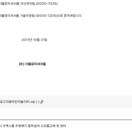
블유티씨서울 자산관리팀 (6000-7026)
티씨서울 기술지원팀 (6000-1206)으로 문의바랍니다.
년 10월 31일
(
주
)
더블유티씨서울
공고자료어린이놀이터.zip (-)
터 코엑스몰 주방배기 탈취설비 소모품교체 및 정비