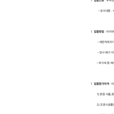
입찰건명
: 무역
– 공사내용 : 시
입찰방법
: 아이
– 제한적최저가
– 당사 예가 이하
– 부가세 등 제세
입찰참가자격
: 
1) 본점 서울,경
2) 조경시설물설