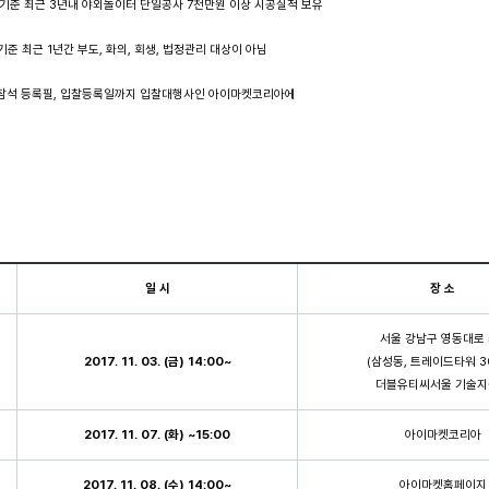
준 최근 3년내 야외놀이터 단일공사 7천만원 이상 시공실적 보유
 최근 1년간 부도, 화의, 회생, 법정관리 대상이 아님
석 등록필, 입찰등록일까지 입찰대행사인 아이마켓코리아에
일 시
장 소
서울 강남구 영동대로 
2017. 11. 03. (
금
) 14:00~
(삼성동, 트레이드타워 3
더블유티씨서울 기술
2017. 11. 07. (
화
) ~15:00
아이마켓코리아
2017. 11. 08. (
수
) 14:00~
아이마켓홈페이지