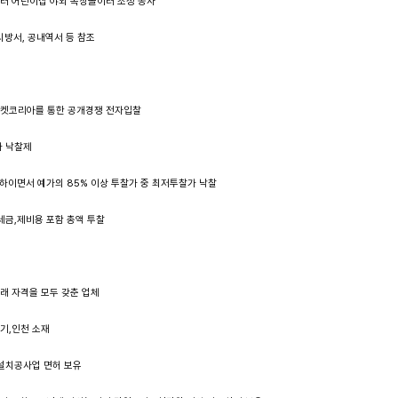
센터 어린이집 야외 옥상놀이터 조성 공사
방서, 공내역서 등 참조
마켓코리아를 통한 공개경쟁 전자입찰
 낙찰제
이면서 예가의 85% 이상 투찰가 중 최저투찰가 낙찰
금,제비용 포함 총액 투찰
아래 자격을 모두 갖춘 업체
기,인천 소재
치공사업 면허 보유