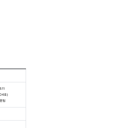
511
04호)
지원팀