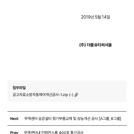
2019년 5월 14일
(
주
)
더블유티씨서울
첨부파일
공고자료소방자동제어개선공사-1.zip (-)
Next
무역센터 승강설비 정기부품교체 및 성능개선 공사 [A그룹, B그룹]
Prev
무역센터내 컨퍼런스룸 400호 통신공사