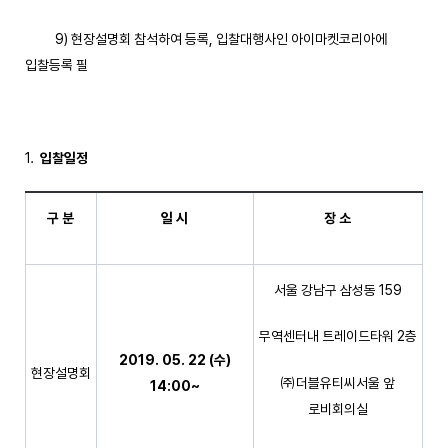
9) 현장설명회 참석하여 등록, 입찰대행사인 아이마켓코리아에
입찰등록 필
입찰일정
구 분
일 시
장 소
서울 강남구 삼성동 159
무역센터내 트레이드타워 2층
2019. 05. 22 (
수
)
현장설명회
㈜더블유티씨서울 앞
14:00~
로비회의실