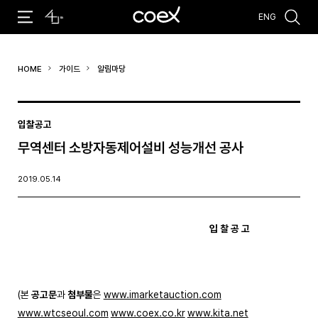
ENG
추천검색어
HOME
가이드
알림마당
#코엑스 전시
#행사
#주차안내
#편의시설
#오시는 길
#컨퍼런스
입찰공고
무역센터 소방자동제어설비 성능개선 공사
2019.05.14
입 찰 공 고
(본
공고문
과
첨부물
은
www.imarketauction.com
www.wtcseoul.com
www.coex.co.kr
www.kita.net