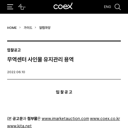
ENG
추천검색어
HOME
가이드
알림마당
#코엑스 전시
#행사
#주차안내
#편의시설
#오시는 길
#컨퍼런스
입찰공고
무역센터 사인물 유지관리 용역
2022.06.10
입 찰 공 고
(본
공고문
과
첨부물
은
www.imarketauction.com
www.coex.co.kr
www.kita.net