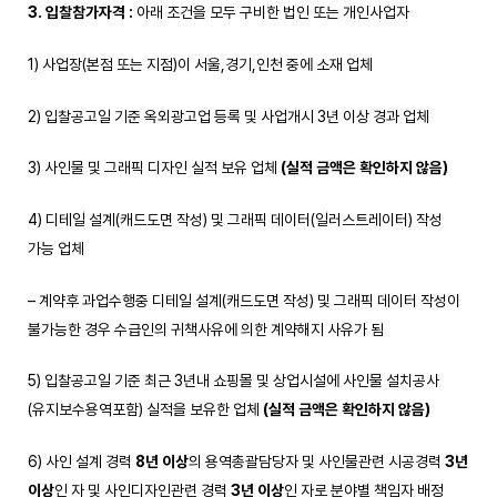
3. 입찰참가자격
:
아래 조건을 모두 구비한 법인 또는 개인사업자
1) 사업장(본점 또는 지점)이 서울,경기,인천 중에 소재 업체
2) 입찰공고일 기준 옥외광고업 등록 및 사업개시 3년 이상 경과 업체
3) 사인물 및 그래픽 디자인 실적 보유 업체
(
실적 금액은 확인하지 않음
)
4) 디테일 설계(캐드도면 작성) 및 그래픽 데이터(일러스트레이터) 작성
가능 업체
– 계약후 과업수행중 디테일 설계(캐드도면 작성) 및 그래픽 데이터 작성이
불가능한 경우 수급인의 귀책사유에 의한 계약해지 사유가 됨
5) 입찰공고일 기준 최근 3년내 쇼핑몰 및 상업시설에 사인물 설치공사
(유지보수용역포함) 실적을 보유한 업체
(
실적 금액은 확인하지 않음
)
6) 사인 설계 경력
8
년 이상
의 용역총괄담당자 및 사인물관련 시공경력
3
년
이상
인 자 및 사인디자인관련 경력
3
년 이상
인 자로 분야별 책임자 배정