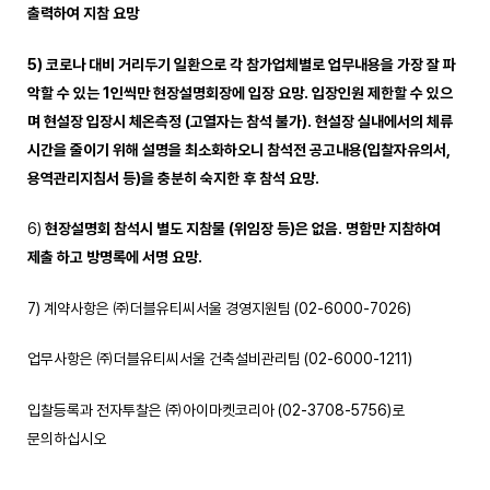
출력하여 지참 요망
5)
코로나 대비 거리두기 일환으로 각 참가업체별로 업무내용을 가장 잘 파
악할 수 있는
1
인씩만 현장설명회장에 입장 요망
.
입장인원 제한할 수 있으
며 현설장 입장시 체온측정
(
고열자는 참석 불가
).
현설장 실내에서의 체류
시간을 줄이기 위해 설명을 최소화하오니 참석전 공고내용
(
입찰자유의서
,
용역관리지침서 등
)
을 충분히 숙지한 후 참석 요망
.
6)
현장설명회 참석시 별도 지참물
(
위임장 등
)
은 없음
.
명함만 지참하여
제출 하고 방명록에 서명 요망
.
7) 계약사항은 ㈜더블유티씨서울 경영지원팀 (02-6000-7026)
업무사항은 ㈜더블유티씨서울 건축설비관리팀 (02-6000-1211)
입찰등록과 전자투찰은 ㈜아이마켓코리아 (02-3708-5756)로
문의하십시오