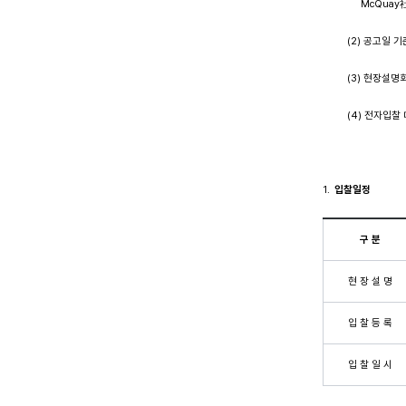
McQuay社로부
(2) 공고일 기준
(3) 현장설명회에
(4) 전자입찰 대
입찰일정
구 분
현 장 설 명
입 찰 등 록
입 찰 일 시