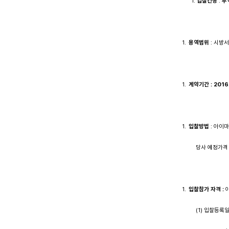
1.
입찰건명
:
무
용역범위
: 시방
계약기간
: 2016
입찰방법
: 아이
당사 예정가격 이하
입찰참가 자격
:
(1) 입찰등록일 기