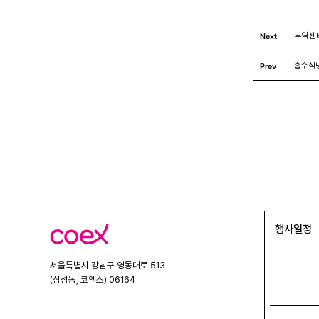
Next
무역센
Prev
흡수식
행사일정
코
엑
스
서울특별시 강남구 영동대로 513
(삼성동, 코엑스) 06164