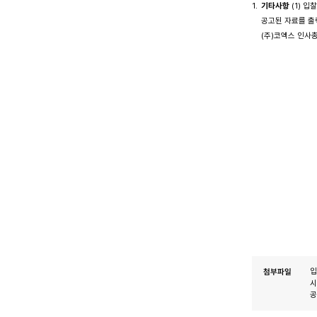
기타사항
(1) 
공고된 자료를 출력
(주)코엑스 인사총
업무사항은 (주
입찰등록은 아이
첨부파일
입
시
공