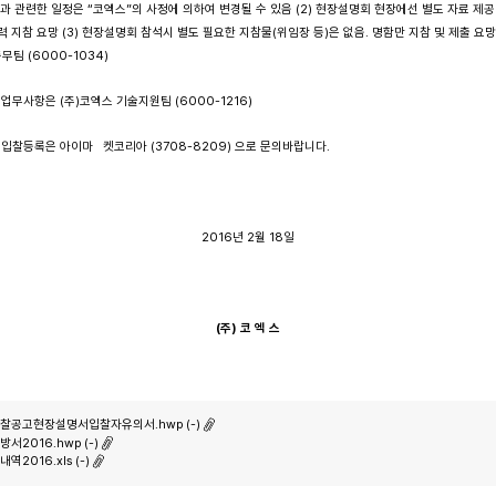
입찰과 관련한 일정은 “코엑스”의 사정에 의하여 변경될 수 있음 (2) 현장설명회 현장에선 별도 자료 제공
 지참 요망 (3) 현장설명회 참석시 별도 필요한 지참물(위임장 등)은 없음. 명함만 지참 및 제출 요망
무팀 (6000-1034)
)코엑스 기술지원팀 (6000-1216)
마 켓코리아 (3708-8209) 으로 문의바랍니다.
2016년 2월 18일
(
주
)
코 엑 스
찰공고현장설명서입찰자유의서.hwp (-)
방서2016.hwp (-)
내역2016.xls (-)