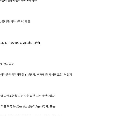
역센터 냉동기설비 유지보수 용역
서, 공내역(계약내역서) 참조
. 3. 1. ~ 2019. 2. 28
까지
(3
년
)
마켓 전자입찰.
 총액최저가투찰 (1년금액, 부가세 등 제세금 포함) 낙찰제
아래 자격조건을 모두 갖춘 법인 또는 개인사업자
준 미국 McQuay社 냉동기Agent업체, 또는