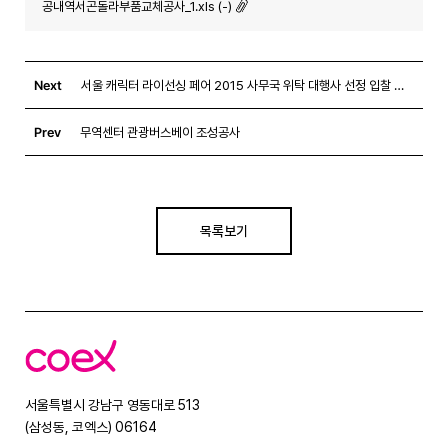
공내역서곤돌라부품교체공사_1.xls (-)
Next
서울 캐릭터 라이선싱 페어 2015 사무국 위탁 대행사 선정 입찰 공고
Prev
무역센터 관광버스베이 조성공사
목록보기
코
엑
스
서울특별시 강남구 영동대로 513
(삼성동, 코엑스) 06164