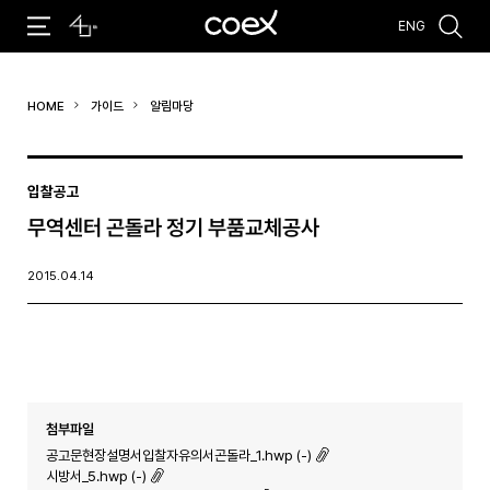
ENG
추천검색어
HOME
가이드
알림마당
#코엑스 전시
#행사
#주차안내
#편의시설
#오시는 길
#컨퍼런스
입찰공고
무역센터 곤돌라 정기 부품교체공사
2015.04.14
첨부파일
공고문현장설명서입찰자유의서곤돌라_1.hwp (-)
시방서_5.hwp (-)