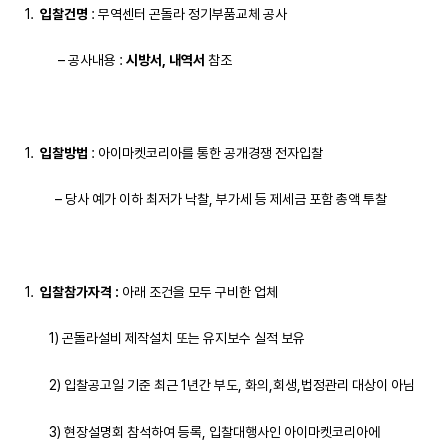
입찰건명
: 무역센터 곤돌라 정기부품교체 공사
– 공사내용 :
시
방서
,
내역서
참조
입찰방법
: 아이마켓코리아를 통한 공개경쟁 전자입찰
– 당사 예가 이하 최저가 낙찰, 부가세 등 제세금 포함 총액 투찰
입찰참가자격
:
아래 조건을 모두 구비한 업체
1) 곤돌라설비 제작설치 또는 유지보수 실적 보유
2) 입찰공고일 기준 최근 1년간 부도, 화의,회생,법정관리 대상이 아님
3) 현장설명회 참석하여 등록, 입찰대행사인 아이마켓코리아에