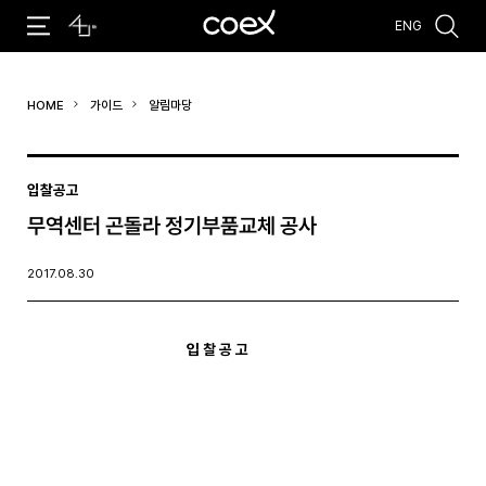
ENG
추천검색어
HOME
가이드
알림마당
#코엑스 전시
#행사
#주차안내
#편의시설
#오시는 길
#컨퍼런스
입찰공고
무역센터 곤돌라 정기부품교체 공사
2017.08.30
입 찰 공 고