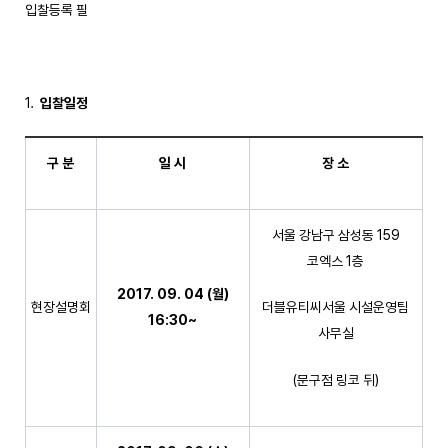
입찰등록 필
입찰일정
구 분
일 시
장 소
서울 강남구 삼성동 159
코엑스 1층
2017. 09. 04 (
월
)
현장설명회
더블유티씨서울 시설운영팀
16:30~
사무실
(문구점 링코 뒤)