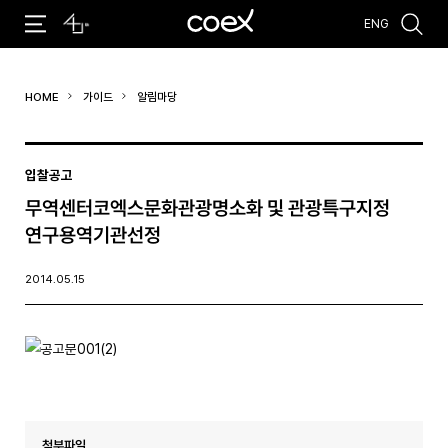
ENG
추천검색어
HOME
가이드
알림마당
#코엑스 전시
#행사
#주차안내
#편의시설
#오시는 길
#컨퍼런스
입찰공고
무역센터코엑스문화관광명소화 및 관광특구지정
연구용역기관선정
2014.05.15
첨부파일