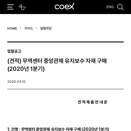
ENG
추천검색어
HOME
가이드
알림마당
#코엑스 전시
#행사
#주차안내
#편의시설
#오시는 길
#컨퍼런스
입찰공고
(견적) 무역센터 중앙관제 유지보수 자재 구매
(2020년 1분기)
2020.03.10
견 적 제 출 안 내 문
1. 건명 : 무역센터 중앙관제 유지보수 자재 구매 (2020년 1분기)