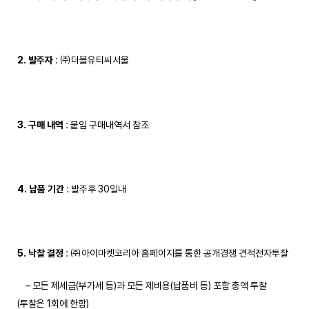
2. 발주자
: ㈜더블유티씨서울
3. 구매 내역
: 붙임 구매내역서 참조
4. 납품 기간
: 발주후 30일내
5. 낙찰 결정
: ㈜아이마켓코리아 홈페이지를 통한 공개경쟁 견적전자투찰
– 모든 제세금(부가세 등)과 모든 제비용(납품비 등) 포함 총액 투찰
(투찰은 1회에 한함)