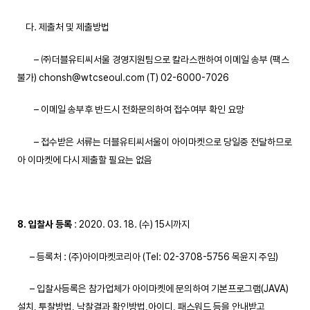
다. 제출처 및 제출방법
– ㈜더블유티씨서울 경영지원팀으로 칼라스캔하여 이메일 송부 (팩스
불가) chonsh@wtcseoul.com (T) 02-6000-7026
– 이메일 송부후 반드시 전화문의하여 접수여부 확인 요망
– 접수받은 서류는 더블유티씨서울이 아이마켓으로 당일중 전달하므로
아 이마켓에 다시 제출할 필요는 없음
8. 입찰사 등록
: 2020. 03. 18. (수) 15시까지
– 등록처 : (주)아이마켓코리아 (Tel: 02-3708-5756 목윤지 주임)
– 입찰사등록은 참가업체가 아이마켓에 문의하여 기본프로그램(JAVA)
설치, 투찰방법, 낙찰결과 확인방법,아이디, 패스워드 등을 안내받고