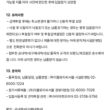
가능할 지를 미리 사전에 판단한 후에 입찰참가 요망함
12. 유의사항
– 금액투찰 후에는 취소변경이 불가하니 신중히 투찰 요망
– 낙찰 후 낙찰자가 낙찰포기 또는 납품포기하는 경우는 향후 입찰참가가
제한되오니 투찰참가 여부 및 투찰금액결정은 신중히 결정하시기 바랍니다.
– 별도 현장설명회가 없으니 제품에 대한 문의는 아래 문의처(시설운영팀)
으로 전화문의 하시기 바랍니다
– 첨부한 공내역서(구매내역서)상 품목의 규격과 브랜드/제조원은 준수해야
합 니다. 이와 상이한 경우는 납품받지 않습니다
13. 문의처
– 품목정보, 납품일정, 납품방법 : ㈜더블유티씨서울 시설운영팀 02-
6000-1224
– 참가서류제출 : (주)더블유티씨서울 경영지원팀 02-6000-7026
– 입찰사등록 및 견적투찰 관련 : ㈜아이마켓코리아 02-3708-5756
붙임 : 공내역서(구매내역서)