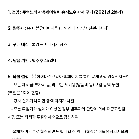
1. 건명 : 무역센터 자동제어설비 유지보수 자재 구매 (2021년 2분기)
2. 발주자
: ㈜더블유티씨서울 (무역센터 시설/자산관리회사)
3. 구매 내역
: 붙임 구매내역서 참조
4. 납품 기간
: 발주후 45일내
5. 낙찰 결정
: ㈜아이마켓코리아 홈페이지를 통한 공개경쟁 견적전자투찰
– 모든 제세금(부가세 등)과 모든 제비용(납품비 등) 포함 총액 투찰
(투찰은 1회에 한함)
– 당사 설계가격
미만
총액 최저가 낙찰
– 모든 투찰가가 설계가 이상인 경우 발주자의 판단에 의해 재공고입찰
시행 또는 최저가 투찰업체순으로 협상하여
설계가 미만으로 협상되면 낙찰시킬 수 있음 (협상은 더블유티씨서울과