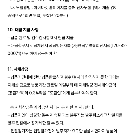
나. 투찰방법 : 아이마켓 홈페이지를 통해 전자투찰 (역서 제출 없이
총액으로 1회만 투찰, 투찰은 20분간)
10. 대금 지급 사항
– 납품 완료 및 검수검사합격시 현금 지급
– 대금청구시 세금계산서 공급받는자를 (사)한국무역협회전시장(120-82-
00071)으로 하여 청구해야 함
11. 지체상금
– 납품기간내에 전량 납품완료하고 검수/검사에 합격하지 못한 때에는
지체상 금으로 납품기간 만료일 익일부터 매 지체일당 전체계약금액
(공급가액)의 0.3%씩을 “도급인”에게 납부하여야 한다.
동 지체상금은 계약금액 지급시 공 제한 후 지급한다.
– 납품지연이 상당한 일수 계속될 때는 발주자는 발주취소하고 낙찰자를
향후 입찰에서 참가제한 할 수 있다.
– 입찰참가자는 입찰참가전에 발주자가 요구한 납품시한까지 납품이