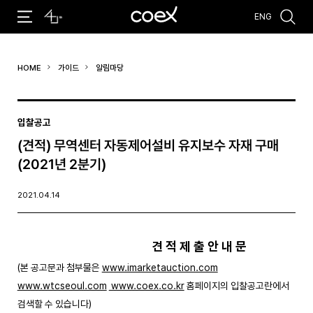
ENG
추천검색어
HOME
가이드
알림마당
#코엑스 전시
#행사
#주차안내
#편의시설
#오시는 길
#컨퍼런스
입찰공고
(견적) 무역센터 자동제어설비 유지보수 자재 구매
(2021년 2분기)
2021.04.14
견 적 제 출 안 내 문
(본 공고문과 첨부물은
www.imarketauction.com
www.wtcseoul.com
www.coex.co.kr
홈페이지의 입찰공고란에서
검색할 수 있습니다)