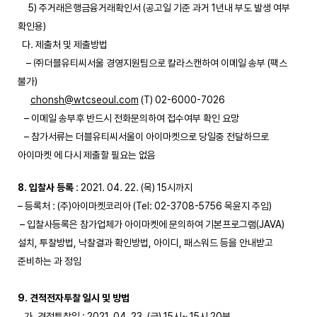
5) 주거래은행금융거래확인서 (공고일 기준 과거 1년내 부도 발생 여부
확인용)
다. 제출처 및 제출방법
– ㈜더블유티씨서울 경영지원팀으로 칼라스캔하여 이메일 송부 (팩스
불가)
chonsh@wtcseoul.com
(T) 02-6000-7026
– 이메일 송부후 반드시 전화문의하여 접수여부 확인 요망
– 참가서류는 더블유티씨서울이 아이마켓으로 당일중 전달하므로
아이마켓 에 다시 제출할 필요는 없음
8. 입찰사 등록
: 2021. 04. 22. (목) 15시까지
– 등록처 : (주)아이마켓코리아 (Tel: 02-3708-5756 목윤지 주임)
– 입찰사등록은 참가업체가 아이마켓에 문의하여 기본프로그램(JAVA)
설치, 투찰방법, 낙찰결과 확인방법, 아이디, 패스워드 등을 안내받고
준비하는 과 정임
9. 견적전자투찰 일시 및 방법
가. 견적투찰일 : 2021. 04. 23. (금) 15시~ 15시 20분