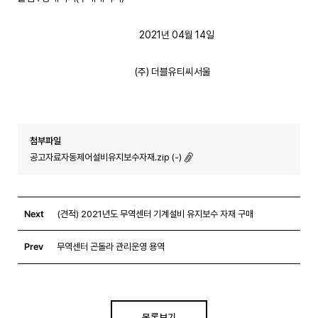
2021년 04월 14일
(주) 더블유티씨서울
첨부파일
공고자료자동제어설비유지보수자재.zip (-)
Next
(견적) 2021년도 무역센터 기계설비 유지보수 자재 구매
Prev
무역센터 곤돌라 관리운영 용역
목록보기