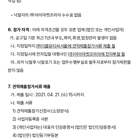
직접 함)
– 낙찰자의 ㈜아이마켓코리아 수수료 없음
6. 참가 자격 :
아래 자격조건을 모두 갖춘 업체 (법인 또는 개인사업자)
가. 공고일 기준 최근 1년내 부도,화의,회생,법정관리 발생이 없음
나. 지정일까지
㈜
더블유티씨서울에 견적제출참가서류 제출 필
다. 지정일시에 전자입찰 대행사인
(
주
)
아이마켓코리아에 전자투찰 필
라. 과거 낙찰후 낙찰포기 또는 업무수행부실로 발주자로부터 참가제한을
받지 않음
7. 견적제출참가서류 제출
가. 제출 일시 : 2021. 04. 21. (수) 15시까지
나. 제출 서류
1) 견적제출참가신청서 (소정양식)
2) 사업자등록증 사본
3) (개인사업자는) 대표자 인감증명서 (법인은 법인인감증명서)
4) (법인은) 법인등기부등본