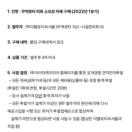
1. 건명 : 무역센터 미화 소모성 자재 구매 (2022년 1분기)
2. 발주자
: ㈜더블유티씨서울 (무역센터 자산•시설관리회사)
3. 구매 내역
: 붙임 구매내역서 참조
4. 납품 기간
: 발주후 4주이내
5. 낙찰 결정
: ㈜아이마켓코리아 홈페이지를 통한 공개경쟁 견적전자투찰
– 모든 제세금(부가세 등)과 모든 제비용(납품비 등) 포함 총액 투찰
(투찰은 1회에 한함, 투찰시간은 20분)
– 당사 설계가격
미만
총액 최저가 낙찰
– 모든 투찰가가 설계가 이상인 경우 발주자의 판단에 의해 다시
재공고입찰 시행 또는 최저가 투찰업체순으로 협상하여
설계가 미만으로 협상되면 낙찰 시킬 수 있음 (협상은 더블유티씨서울과
직접 함)