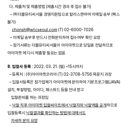
다. 제출처 및 제출방법 (제출시간 경과 후 접수 불가)
– ㈜더블유티씨서울 경영지원팀으로 칼라스캔하여 이메일 송부 (팩스
불가)
chonsh@wtcseoul.com
(T) 02-6000-7026
– 이메일 송부후 반드시 전화문의하여 접수여부 확인 요망
– 참가서류는 더블유티씨서울이 아이마켓으로 당일중 전달하므로
아이마켓 에 다시 제출할 필요는 없음
8. 입찰사 등록
: 2022. 03. 21. (월) ~15시까지
– 등록처 : (주)아이마켓코리아 (T) 02-3708-5756 목윤지 과장
– 입찰사등록은 참가업체가 아이마켓에 문의하여 기본프로그램(JAVA)
설치, 투찰방법, 아이디, 패스워드 등을 안내 받고
입찰준비를 하는 과정임
–
낙찰 직후 아이마켓 입찰싸이트에서 낙찰자와 낙찰액을 공개
하므로
입찰등록시
낙찰결과를 확인하는 방법에 대해서도
자세히 문의 요망