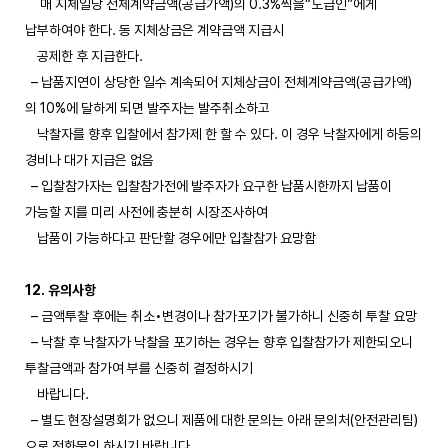
매 지체일당 전체계약금액(공급가액)의 0.3%씩을“도급인”에게
납부하여야 한다. 동 지체상금은 계약금액 지급시
공제한 후 지급한다.
– 납품지연이 상당한 일수 계속되어 지체상금이 전체계약금액(공급가액)
의 10%에 달하게 되면 발주자는 발주취소하고
낙찰자를 향후 입찰에서 참가제 한 할 수 있다. 이 경우 낙찰자에게 하등의
경비나 대가 지급은 없음
– 입찰참가자는 입찰참가전에 발주자가 요구한 납품시한까지 납품이
가능할 지를 미리 사전에 충분히 시장조사하여
납품이 가능하다고 판단할 경우에만 입찰참가 요망함
12. 유의사항
– 금액투찰 후에는 취소•변경이나 참가포기가 불가하니 신중히 투찰 요망
– 낙찰 후 낙찰자가 낙찰을 포기하는 경우는 향후 입찰참가가 제한되오니
투찰금액과 참가여 부를 신중히 결정하시기
바랍니다.
– 별도 현장설명회가 없으니 제품에 대한 문의는 아래 문의처(안전관리팀)
으로 전화문의 하시기 바랍니다