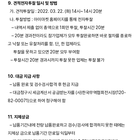
9. 견적전자투찰 일시 및 방법
가. 견적투찰일 : 2022. 03. 22. (화) 14시~ 14시 20분
나. 투찰방법 : 아이마켓 홈페이지를 통해 전자투찰
– 내역서 제출 없이 총액으로 1회만 투찰, 투찰시간 20분
– 20분 경과전이라도 참가업체가 모두 투찰완료하면 바로 절차를 종료하
고 낙찰 또는 유찰처리를 함. 단, 한 업체라도
투찰을 못하고 있으면 20분 모두 부여함
– 투찰시간 20분 경과시까지 투찰 못한 업체는 투찰 불가
10. 대금 지급 사항
– 납품 완료 및 검수검사합격 후 현금 지급
– 대금청구시 세금계산서 공급받는자를 (사)한국무역협회전시장(120-
82-00071)으로 하여 청구해야 함
11. 지체상금
– 납품기간내에 전량 납품완료하고 검수/검사에 합격하지 못한 때에는
지체상 금으로 납품기간 만료일 익일부터