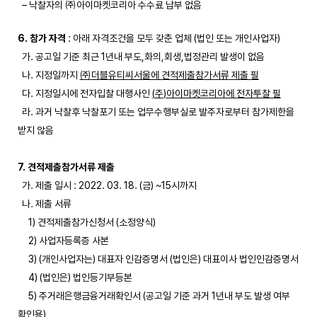
– 낙찰자의 ㈜아이마켓코리아 수수료 납부 없음
6. 참가 자격
: 아래 자격조건을 모두 갖춘 업체 (법인 또는 개인사업자)
가. 공고일 기준 최근 1년내 부도,화의,회생,법정관리 발생이 없음
나. 지정일까지
㈜
더블유티씨서울에 견적제출참가서류 제출 필
다. 지정일시에 전자입찰 대행사인
(
주
)
아이마켓코리아에 전자투찰 필
라. 과거 낙찰후 낙찰포기 또는 업무수행부실로 발주자로부터 참가제한을
받지 않음
7. 견적제출참가서류 제출
가. 제출 일시 : 2022. 03. 18. (금) ~15시까지
나. 제출 서류
1) 견적제출참가신청서 (소정양식)
2) 사업자등록증 사본
3) (개인사업자는) 대표자 인감증명서 (법인은) 대표이사 법인인감증명서
4) (법인은) 법인등기부등본
5) 주거래은행금융거래확인서 (공고일 기준 과거 1년내 부도 발생 여부
확인용)