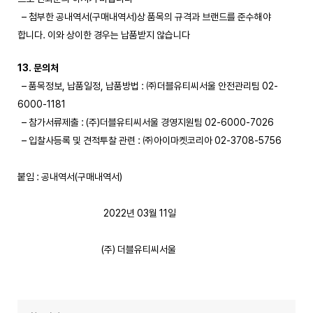
– 첨부한 공내역서(구매내역서)상 품목의 규격과 브랜드를 준수해야
합니다. 이와 상이한 경우는 납품받지 않습니다
13. 문의처
– 품목정보, 납품일정, 납품방법 : ㈜더블유티씨서울 안전관리팀 02-
6000-1181
– 참가서류제출 : (주)더블유티씨서울 경영지원팀 02-6000-7026
– 입찰사등록 및 견적투찰 관련 : ㈜아이마켓코리아 02-3708-5756
붙임 : 공내역서(구매내역서)
2022년 03월 11일
(주) 더블유티씨서울