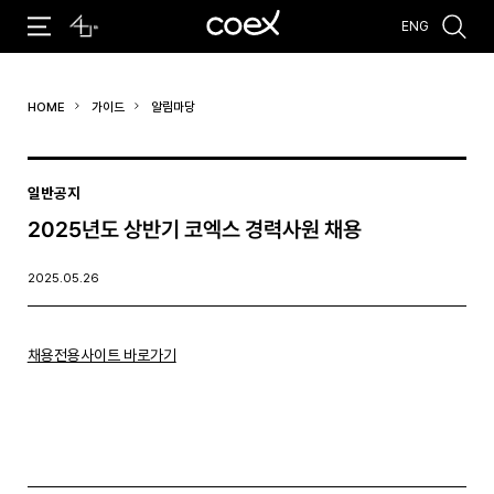
ENG
추천검색어
HOME
가이드
알림마당
#코엑스 전시
#행사
#주차안내
#편의시설
#오시는 길
#컨퍼런스
일반공지
2025년도 상반기 코엑스 경력사원 채용
2025.05.26
채용전용사이트 바로가기