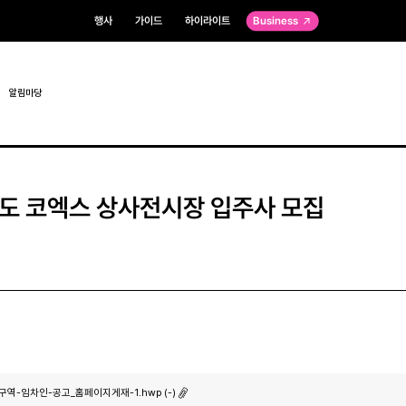
행사
가이드
하이라이트
Business
알림마당
년도 코엑스 상사전시장 입주사 모집
구역-임차인-공고_홈페이지게재-1.hwp (-)