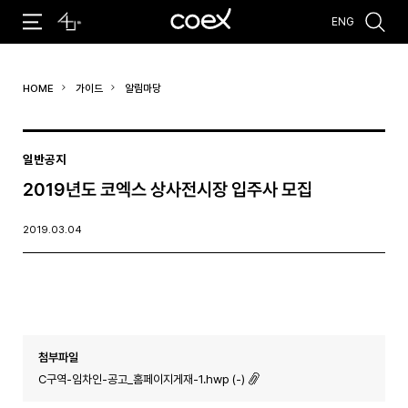
ENG
추천검색어
HOME
가이드
알림마당
#코엑스 전시
#행사
#주차안내
#편의시설
#오시는 길
#컨퍼런스
일반공지
2019년도 코엑스 상사전시장 입주사 모집
2019.03.04
첨부파일
C구역-임차인-공고_홈페이지게재-1.hwp (-)