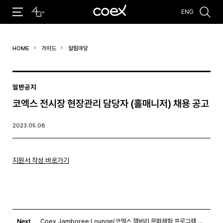
ENG
추천검색어
HOME
가이드
알림마당
#코엑스 전시
#행사
#주차안내
#편의시설
#오시는 길
#컨퍼런스
일반공지
코엑스 전시장 현장관리 담당자 (홀매니저) 채용 공고
2023.05.08
지원서 작성 바로가기
Next
Coex Jamboree Lounge(코엑스 잼버리 문화체험 프로그램 및 라운지 운영)