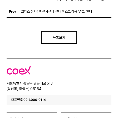
Prev
코엑스 전시컨벤션시설 내 실내 마스크 착용 '권고' 안내
목록보기
코
엑
스
서울특별시 강남구 영동대로 513
(삼성동, 코엑스) 06164
대표번호 02-6000-0114