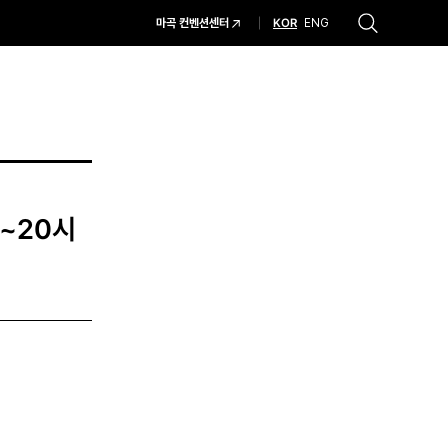
KOR
마곡 컨벤션센터
ENG
추천검색어
#코엑스 전시
#행사
#주차안내
#편의시설
#오시는 길
#컨퍼런스
시~20시