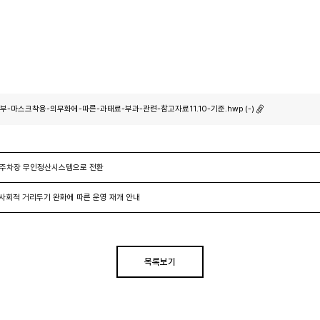
부-마스크착용-의무화에-따른-과태료-부과-관련-참고자료11.10-기준.hwp (-)
 주차장 무인정산시스템으로 전환
사회적 거리두기 완화에 따른 운영 재개 안내
목록보기