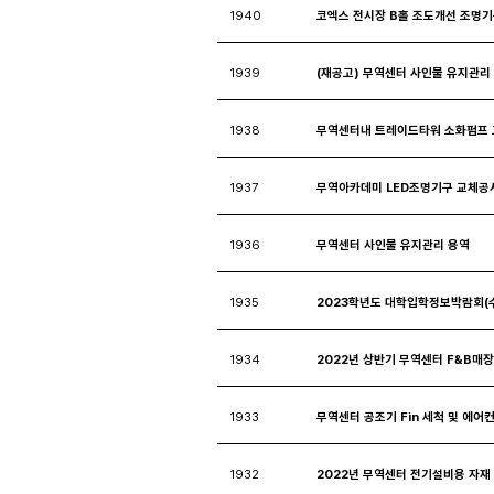
1940
코엑스 전시장 B홀 조도개선 조명
1939
(재공고) 무역센터 사인물 유지관리
1938
무역센터내 트레이드타워 소화펌프
1937
무역아카데미 LED조명기구 교체공
1936
무역센터 사인물 유지관리 용역
1935
2023학년도 대학입학정보박람회(
1934
2022년 상반기 무역센터 F&B매
1933
무역센터 공조기 Fin 세척 및 에어
1932
2022년 무역센터 전기설비용 자재 