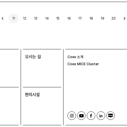
이
11
12
13
14
15
16
17
18
19
20
전
글
오시는 길
Coex 소개
Coex MICE Cluster
편의시설
인
유
페
링
블
스
튜
이
크
로
타
브
스
드
그