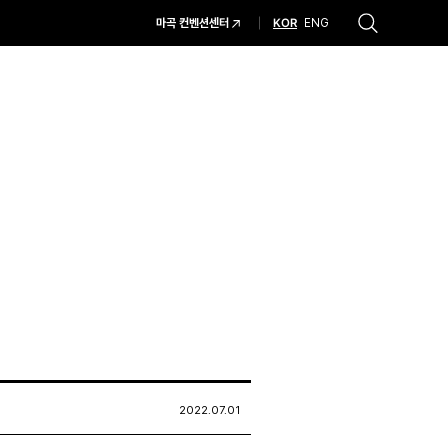
KOR
마곡 컨벤션센터
ENG
추천검색어
#코엑스 전시
#행사
#주차안내
#편의시설
#오시는 길
#컨퍼런스
2022.07.01