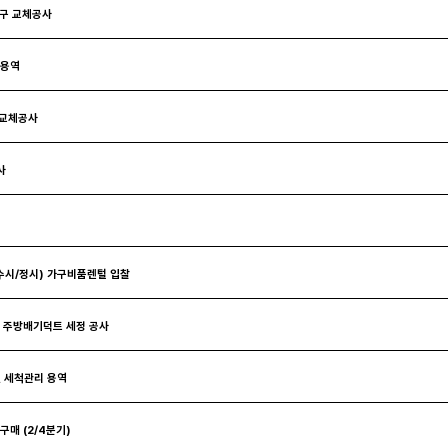
기구 교체공사
 용역
 교체공사
사
수시/정시) 가구비품렌털 입찰
장 주방배기덕트 세정 공사
컨 세척관리 용역
구매 (2/4분기)