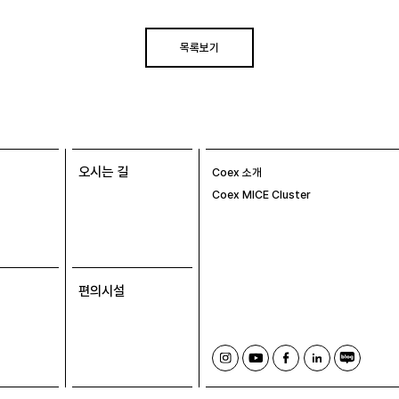
목록보기
오시는 길
Coex 소개
Coex MICE Cluster
편의시설
인
유
페
링
블
스
튜
이
크
로
타
브
스
드
그