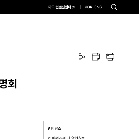
KOR
마곡 컨벤션센터
ENG
추천검색어
#코엑스 전시
#행사
#주차안내
#편의시설
#오시는 길
#컨퍼런스
공
구
프
유
글
린
하
캘
트
기
린
더
설명회
관람 장소
컨퍼런스센터 311A호