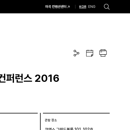
KOR
마곡 컨벤션센터
ENG
추천검색어
#코엑스 전시
#행사
#주차안내
#편의시설
#오시는 길
#컨퍼런스
공
구
프
유
글
린
하
캘
트
기
린
더
a 컨퍼런스 2016
관람 장소
코엑스 그랜드볼룸 101, 102호