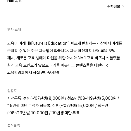
A
, B
Hall
주차정보
행사 소개
교육이 미래다!(Future is Education!) 빠르게 변화하는 세상에서 미래를
준비할 수 있는 것은 교육밖에 없습니다. 교육 혁신과 미래형 교육 모델
제시, 새로운 교육 생태계 마련을 위한 아시아 No.1 교육 비즈니스 플랫폼.
최신 교육 트렌드와 앞으로 다가올 에듀테크 콘텐츠들을 대한민국
교육박람회에서 직접 만나보세요!
입장료
사전등록: 성인(~'07년생) 8,000원 / 청소년('08~'19년생) 5,000원 /
'19년생 미만 무료 현장등록: 성인(~'07년생) 15,000원 / 청소년
('08~'19년생) 10,000원 / '19년생 미만 무료
전시품목