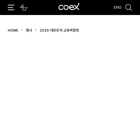
ENG
추천검색어
HOME
행사
2026 대한민국 교육박람회
#코엑스 전시
#행사
#주차안내
#편의시설
#오시는 길
#컨퍼런스