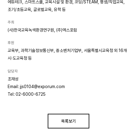
에듀테크, 스마트스쿨, 교육시설 및 환경, 코딩/STEAM, 평생/직업교육,
조기/초등교육, 글로벌교육, 유학 등
주최
(사)한국교육녹색환경연구원, (주)엑스포럼
후원
교육부, 과학기술정보통신부, 중소벤처기업부, 서울특별시교육청 외 16개
시·도교육청 등
담당자
조재성
Email: jjs0104@exporum.com
Tel: 02-6000-6725
목록보기