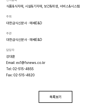
식품&식자재, 시설&기자재, 보건&위생, 서비스&시스템
주최
대한급식신문사 · 메쎄E&D
주관
대한급식신문사 · 메쎄E&D
담당자
강대훈
Email: ex1@fsnews.co.kr
Tel: 02-515-4855
Fax: 02-515-4820
목록보기