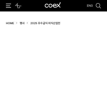
ENG
추천검색어
HOME
행사
2025 우수급식·외식산업전
#코엑스 전시
#행사
#주차안내
#편의시설
#오시는 길
#컨퍼런스