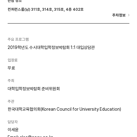
관람 장소
컨퍼런스룸(남) 311호, 314호, 315호, 4층 402호
주차정보
주요 프로그램
2019학년도 수시대학입학정보박람회 1:1 대입상담관
입장료
무료
주최
대학입학정보박람회 준비위원회
주관
한국대학교육협의회(Korean Council for University Education)
담당자
이세윤