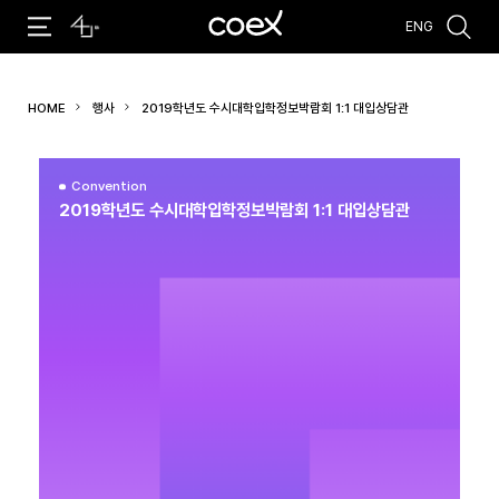
ENG
추천검색어
HOME
행사
2019학년도 수시대학입학정보박람회 1:1 대입상담관
#코엑스 전시
#행사
#주차안내
#편의시설
#오시는 길
#컨퍼런스
Convention
2019학년도 수시대학입학정보박람회 1:1 대입상담관