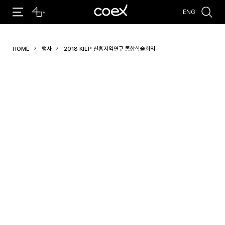
ENG
추천검색어
HOME
행사
2018 KIEP 신흥지역연구 통합학술회의
#코엑스 전시
#행사
#주차안내
#편의시설
#오시는 길
#컨퍼런스