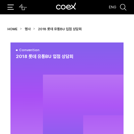
ENG
추천검색어
HOME
행사
2018 롯데 유통BU 입점 상담회
#코엑스 전시
#행사
#주차안내
#편의시설
#오시는 길
#컨퍼런스
Convention
2018 롯데 유통BU 입점 상담회