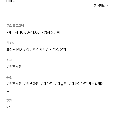
Hall E
주차정보
주요 프로그램
- 개막식 (10:00~11:00) - 입점 상담회
입장료
초청된 MD 및 상담회 참가기업 외 입장 불가
주최
롯데홈쇼핑
주관
롯데홈쇼핑, 롯데백화점, 롯데마트, 롯데슈퍼, 롯데하이마트, 세븐일레븐,
롭스
후원
24