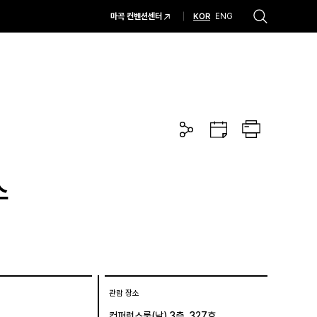
KOR
마곡 컨벤션센터
ENG
추천검색어
#코엑스 전시
#행사
#주차안내
#편의시설
#오시는 길
#컨퍼런스
공
구
프
유
글
린
하
캘
트
기
린
더
스
관람 장소
컨퍼런스룸(남) 3층, 327호