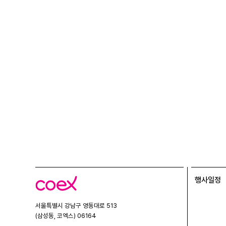
행사일정
코
엑
스
서울특별시 강남구 영동대로 513
(삼성동, 코엑스) 06164