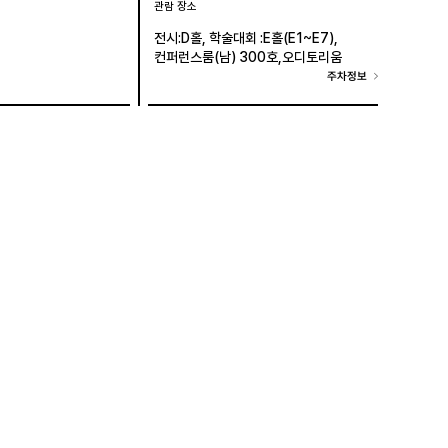
관람 장소
전시:D홀, 학술대회 :E홀(E1~E7),
컨퍼런스룸(남) 300호,오디토리움
주차정보