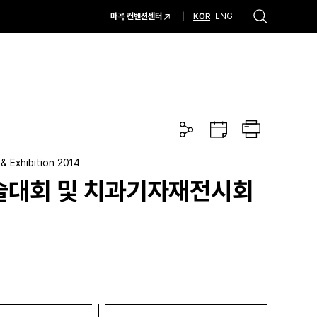
KOR
마곡 컨벤션센터
ENG
추천검색어
#코엑스 전시
#행사
#주차안내
#편의시설
#오시는 길
#컨퍼런스
공
구
프
유
글
린
하
캘
트
기
린
& Exhibition 2014
더
술대회 및 치과기자재전시회