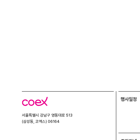
행사일정
코
엑
스
서울특별시 강남구 영동대로 513
(삼성동, 코엑스) 06164