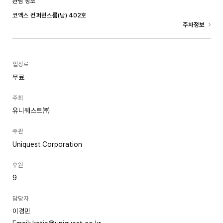
관람 장소
코엑스 컨퍼런스룸(남) 402호
주차정보
입장료
무료
주최
유니퀘스트㈜
주관
Uniquest Corporation
후원
9
담당자
이경민