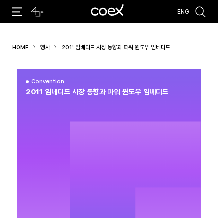
ENG
추천검색어
HOME
행사
2011 임베디드 시장 동향과 파워 윈도우 임베디드
#코엑스 전시
#행사
#주차안내
#편의시설
#오시는 길
#컨퍼런스
Convention
2011 임베디드 시장 동향과 파워 윈도우 임베디드