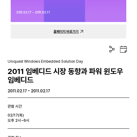
2011.02.17 - 2011.02.17
홈페이지 바로가기
공
구
유
글
하
캘
Uniquest Windows Embedded Solution Day
기
린
2011 임베디드 시장 동향과 파워 윈도우
더
임베디드
2011.02.17 - 2011.02.17
관람 시간
02/17(목)
오후 2시~6시