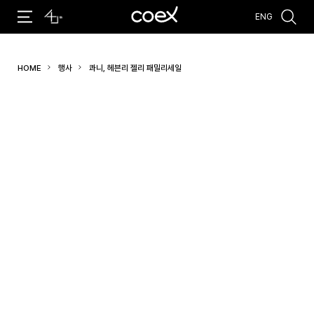
ENG
추천검색어
HOME
행사
콰니, 헤븐리 젤리 패밀리세일
#코엑스 전시
#행사
#주차안내
#편의시설
#오시는 길
#컨퍼런스